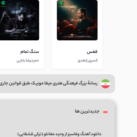
قفس
سنگ تمام
کسری زاهدی
حمیدرضا بابایی
رسانهٔ بزرگ فرهنگی هنری میفا موزیک طبق قوانین جاری 
جدیدترین ها
دانلود آهنگ وفاسیز از وحید مغانلو (ترکی قشقایی)