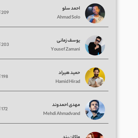
احمد سلو
209 آهنگ
Ahmad Solo
یوسف زمانی
203 آهنگ
Yousef Zamani
حمید هیراد
198 آهنگ
Hamid Hirad
مهدی احمدوند
172 آهنگ
Mehdi Ahmadvand
ماکان بند