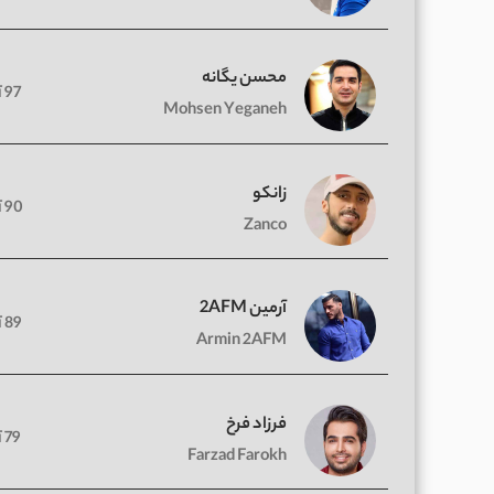
محسن یگانه
97 آهنگ
Mohsen Yeganeh
زانکو
90 آهنگ
Zanco
آرمین 2AFM
89 آهنگ
Armin 2AFM
فرزاد فرخ
79 آهنگ
Farzad Farokh