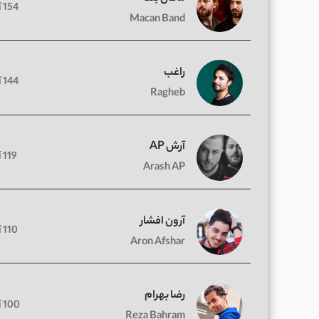
154 آهنگ
Macan Band
راغب
144 آهنگ
Ragheb
آرش AP
119 آهنگ
Arash AP
آرون افشار
110 آهنگ
Aron Afshar
رضا بهرام
100 آهنگ
Reza Bahram