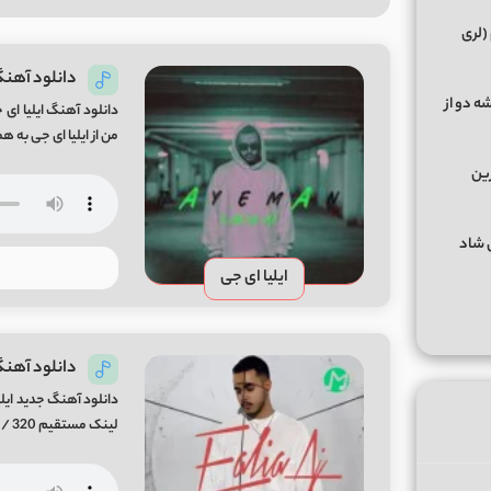
(لری
دانلود آهنگ 
ه دو از
من از ایلیا ای جی به همراه پخش آن
رین
گهای شاد
ایلیا ای جی
دانلود آهنگ
دانلود آهنگ جدید ایلی
لینک مستقیم 320 / 128 با پخش آنلاین mp3 Ke Badam Kard Song By iliya A J