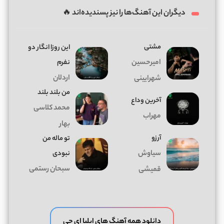
دیگران این آهنگ‌ها را نیز پسندیده‌اند 🔥
مشتی
این روزا انگار دو
امیرحسین
نفرم
اردلان
شهرایینی
من بلند بلند
آخرین وداع
محمد کلاسی
مهراب
بهار
آرزو
تو ماله من
سیاوش
نبودی
سبحان رستمی
قمیشی
دانلود همه آهنگ های ایلیا ای جی