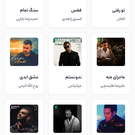
تو رفتی
قفس
سنگ تمام
الجان
کسری زاهدی
حمیدرضا بابایی
ماجرای منه
ندونستم
عشق ابدی
علیرضا طلیسچی
عرشیاس
روح الله کرمی