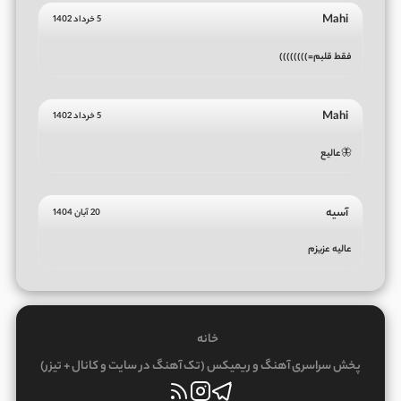
Mahi
5 خرداد 1402
فقط قلبم=))))))))
Mahi
5 خرداد 1402
🦋عالیع
آسیه
20 آبان 1404
عالیه عزیزم
خانه
پخش سراسری آهنگ و ریمیکس (تک آهنگ در سایت و کانال + تیزر)