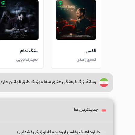
قفس
سنگ تمام
کسری زاهدی
حمیدرضا بابایی
رسانهٔ بزرگ فرهنگی هنری میفا موزیک طبق قوانین جاری 
جدیدترین ها
دانلود آهنگ وفاسیز از وحید مغانلو (ترکی قشقایی)