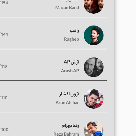
154 آهنگ
Macan Band
راغب
144 آهنگ
Ragheb
آرش AP
119 آهنگ
Arash AP
آرون افشار
110 آهنگ
Aron Afshar
رضا بهرام
100 آهنگ
Reza Bahram