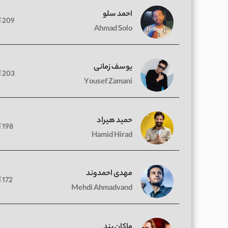
احمد سلو
209 آهنگ
Ahmad Solo
یوسف زمانی
203 آهنگ
Yousef Zamani
حمید هیراد
198 آهنگ
Hamid Hirad
مهدی احمدوند
172 آهنگ
Mehdi Ahmadvand
ماکان بند