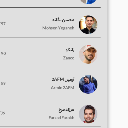
محسن یگانه
97 آهنگ
Mohsen Yeganeh
زانکو
90 آهنگ
Zanco
آرمین 2AFM
89 آهنگ
Armin 2AFM
فرزاد فرخ
79 آهنگ
Farzad Farokh