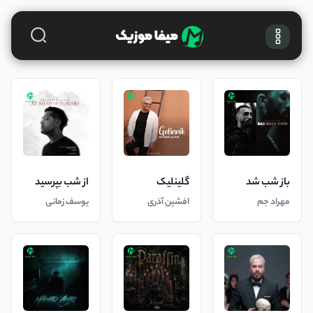
باز شب شد
گلینلیک
از شب بپرسید
مهراد جم
افشین آذری
یوسف زمانی