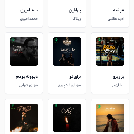
فرشته
پارافین
ممد امیری
امید عقابی
ویناک
محمد امیری
بزار برو
برای تو
دیوونه بودم
شایان یو
مهیار و گاد پوری
مهدی جهانی