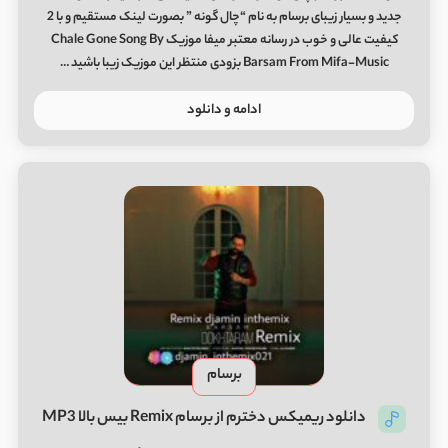
جدید و بسیار زیبای برسام به نام “چال گونه ” بصورت لینک مستقیم و با 2
کیفیت عالی و خوب در رسانه معتبر میفا موزیک Chale Gone Song By
Barsam From Mifa-Music بزودی منتظر این موزیک زیبا باشید …
ادامه و دانلود
برسام
دانلود ریمیکس دخترم از برسام Remix بیس بالا MP3