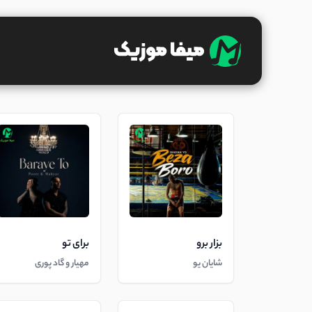
بزار برو
برای تو
شایان یو
مهیار و گاد پوری