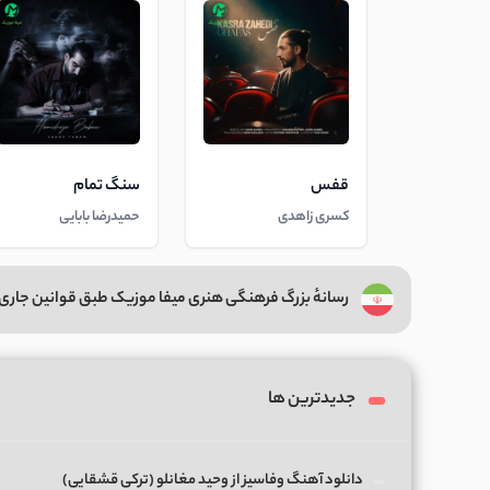
قفس
سنگ تمام
کسری زاهدی
حمیدرضا بابایی
رسانهٔ بزرگ فرهنگی هنری میفا موزیک طبق قوانین جاری 
جدیدترین ها
دانلود آهنگ وفاسیز از وحید مغانلو (ترکی قشقایی)