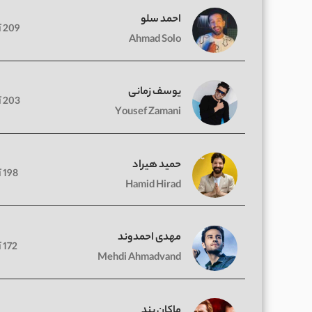
احمد سلو
209 آهنگ
Ahmad Solo
یوسف زمانی
203 آهنگ
Yousef Zamani
حمید هیراد
198 آهنگ
Hamid Hirad
مهدی احمدوند
172 آهنگ
Mehdi Ahmadvand
ماکان بند