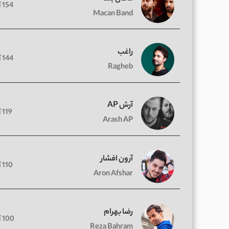
154 آهنگ
Macan Band
راغب
144 آهنگ
Ragheb
آرش AP
119 آهنگ
Arash AP
آرون افشار
110 آهنگ
Aron Afshar
رضا بهرام
100 آهنگ
Reza Bahram