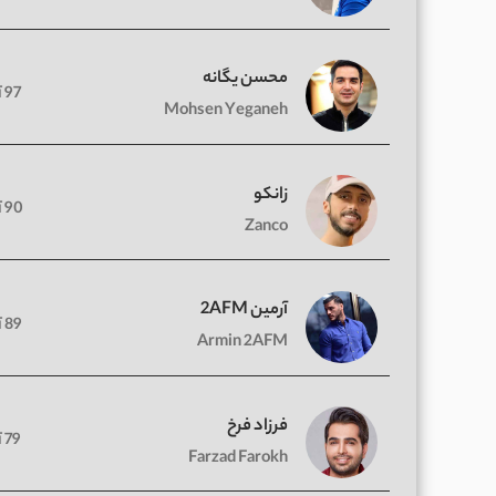
محسن یگانه
97 آهنگ
Mohsen Yeganeh
زانکو
90 آهنگ
Zanco
آرمین 2AFM
89 آهنگ
Armin 2AFM
فرزاد فرخ
79 آهنگ
Farzad Farokh