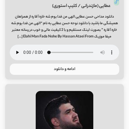
عطایی (مازندرانی / کلیپ استوری)
دانلود مداحی حسن عطایی الهی من فدا بوم شه خاره آقا ره از همراهان
همیشگی ما باشید با دانلود نوحه حسن عطایی به نام “الهی من فدا بوم شه
خاره آقا ره ” بصورت لینک مستقیم و با 2 کیفیت عالی و خوب در رسانه معتبر
میفا موزیک Elahi Man Fada Nohe By Hassan Ataei From […]
ادامه و دانلود