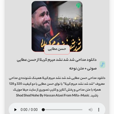
حسن عطایی
دانلود مداحی شد شد نشد میرم کربلا از حسن عطایی
صوتی + متن نوحه
دانلود مداحی حسن عطایی شد شد نشد میرم کربلا همینک شنونده ی مداحی
معروف “شد شد نشد میرم کربلا” با نوای حسن عطایی با دو کیفیت 320 و 128
همراه با متن مداحی و پخش آنلاین و کلیپ تصویری از سایت میفا موزیک
باشید. Shod Shod Nohe By Hassan Ataei From Mifa-Music