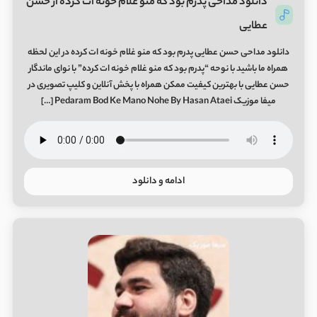
دانلود مداحی پدرم بود که منو غلام خونه ات کرده از حسن
عطایی
دانلود مداحی حسن عطایی پدرم بود که منو غلام خونه ات کرده در این لحظه
همراه ما باشید با نوحه “پدرم بود که منو غلام خونه ات کرده” با نوای ماندگار
حسن عطایی با بهترین کیفیت ممکن همراه با پخش آنلاین و کلیپ تصویری در
میفا موزیک Pedaram Bod Ke Mano Nohe By Hasan Ataei […]
ادامه و دانلود