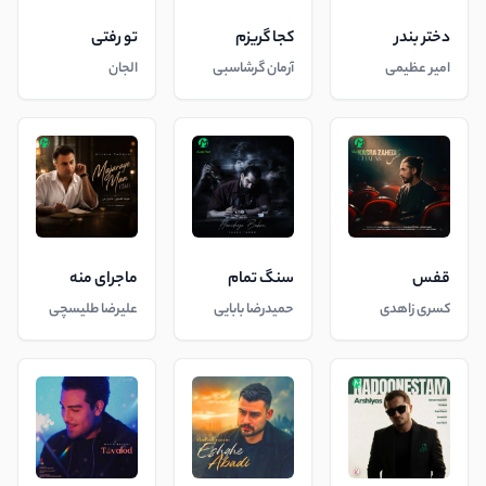
دختر بندر
کجا گریزم
تو رفتی
امیر عظیمی
آرمان گرشاسبی
الجان
قفس
سنگ تمام
ماجرای منه
کسری زاهدی
حمیدرضا بابایی
علیرضا طلیسچی