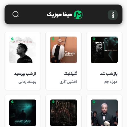
باز شب شد
گلینلیک
از شب بپرسید
مهراد جم
افشین آذری
یوسف زمانی