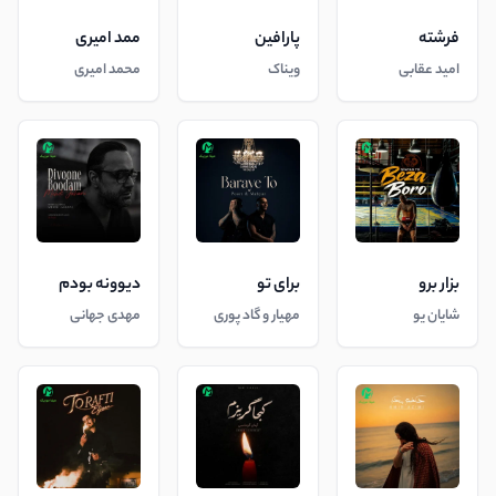
فرشته
پارافین
ممد امیری
امید عقابی
ویناک
محمد امیری
بزار برو
برای تو
دیوونه بودم
شایان یو
مهیار و گاد پوری
مهدی جهانی