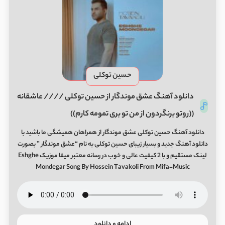
حسین توکلی
دانلود آهنگ عشق موندگار از حسین توکلی //// عاشقانه
((روتو برنگردون از من تو بری تمومه کارم))
دانلود آهنگ حسین توکلی عشق موندگار از همراهان همیشگی ما باشید با
دانلود آهنگ جدید و بسیار زیبای حسین توکلی به نام “عشق موندگار ” بصورت
لینک مستقیم و با 2 کیفیت عالی و خوب در رسانه معتبر میفا موزیک Eshghe
Mondegar Song By Hossein Tavakoli From Mifa-Music
ادامه و دانلود