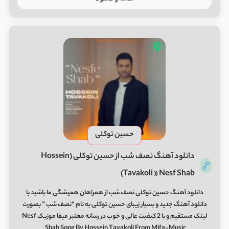
حسین توکلی
دانلود آهنگ نصف شب از حسین توکلی (Hossein
Tavakoli » Nesf Shab)
دانلود آهنگ حسین توکلی نصف شب از همراهان همیشگی ما باشید با
دانلود آهنگ جدید و بسیار زیبای حسین توکلی به نام “نصف شب ” بصورت
لینک مستقیم و با 2 کیفیت عالی و خوب در رسانه معتبر میفا موزیک Nesf
Shab Song By Hossein Tavakoli From Mifa-Music