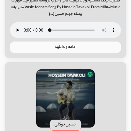
بصورت لینک مستقیم و با 2 کیفیت عالی و خوب در رسانه معتبر میفا موزیک
Vasle Joonam Song By Hossein Tavakoli From Mifa-Music متن ترانه
وصله جونم حسین […]
ادامه و دانلود
حسین توکلی