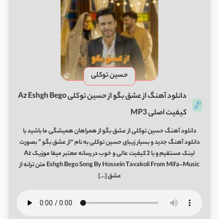
حسین توکلی
دانلود آهنگ از عشق بگو از حسین توکلی Az Eshgh Bego
کیفیت اصلی MP3
دانلود آهنگ حسین توکلی از عشق بگو از همراهان همیشگی ما باشید با
دانلود آهنگ جدید و بسیار زیبای حسین توکلی به نام “از عشق بگو ” بصورت
لینک مستقیم و با 2 کیفیت عالی و خوب در رسانه معتبر میفا موزیک Az
Eshgh Bego Song By Hossein Tavakoli From Mifa-Music متن ترانه از
عشق […]