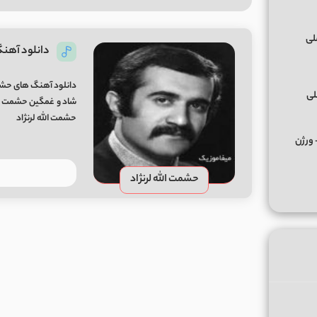
دانلود آهنگ
دانلود آهنگ های حشمت
لی
شاد و غمگین حشمت الل
حشمت الله لرنژاد
کس ﻣﺮﺣﺒﺎ ﭼﻪ ﭼﻴﺰی ﺑﮕﻮ ﻣﺮﺣﺒﺎ از تالک داون Remix + ورژن
حشمت الله لرنژاد