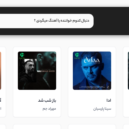
ادا
باز شب شد
گ
سینا پارسیان
مهراد جم
ا