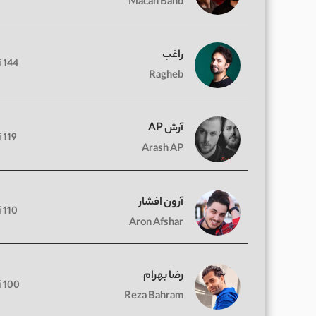
Macan Band
راغب
144 آهنگ
Ragheb
آرش AP
119 آهنگ
Arash AP
آرون افشار
110 آهنگ
Aron Afshar
رضا بهرام
100 آهنگ
Reza Bahram