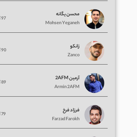
محسن یگانه
97 آهنگ
Mohsen Yeganeh
زانکو
90 آهنگ
Zanco
آرمین 2AFM
89 آهنگ
Armin 2AFM
فرزاد فرخ
79 آهنگ
Farzad Farokh