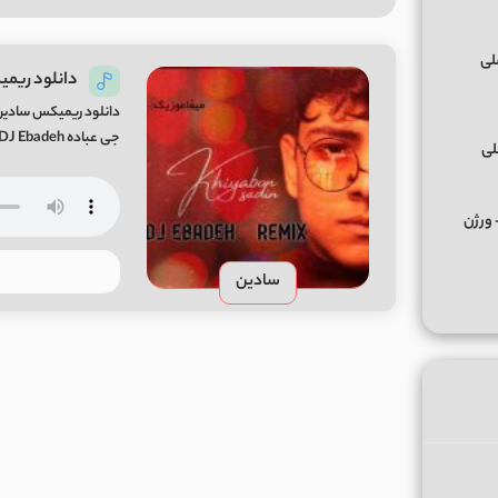
دانلود ریم
جی عباده DJ Ebadeh
لی
کس ﻣﺮﺣﺒﺎ ﭼﻪ ﭼﻴﺰی ﺑﮕﻮ ﻣﺮﺣﺒﺎ از تالک داون Remix + ورژن
سادین