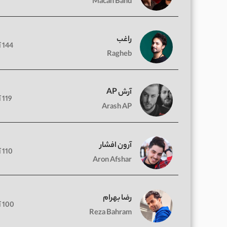
Macan Band
راغب
144 آهنگ
Ragheb
آرش AP
119 آهنگ
Arash AP
آرون افشار
110 آهنگ
Aron Afshar
رضا بهرام
100 آهنگ
Reza Bahram