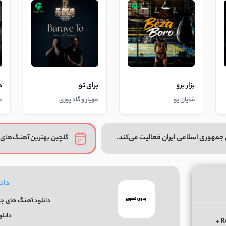
بزار برو
برای تو
د
شایان یو
مهیار و گاد پوری
م
جمهوری اسلامی ایران فعالیت می‌کند.
گلچین بهترین آهنگ‌های 
دان
دانلود آهنگ های جدی
دانل
دانلود ریمیکس الوعده وفا آخر می جان یار بوی از ابی عالی Remix +