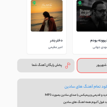
یوونه بودم
دختر بندر
هدی جهانی
امیر عظیمی
شهریور
پخش رایگان آهنگ شما
لود تمام آهنگ های سادین
د و قدیمی و ریمیکس با صدای سادین بصورت MP3
ود فول آلبوم همه اهنگ های سادین