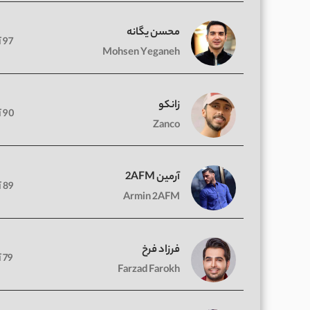
محسن یگانه
97 آهنگ
Mohsen Yeganeh
زانکو
90 آهنگ
Zanco
آرمین 2AFM
89 آهنگ
Armin 2AFM
فرزاد فرخ
79 آهنگ
Farzad Farokh