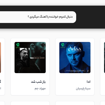
ادا
باز شب شد
گ
سینا پارسیان
مهراد جم
ا