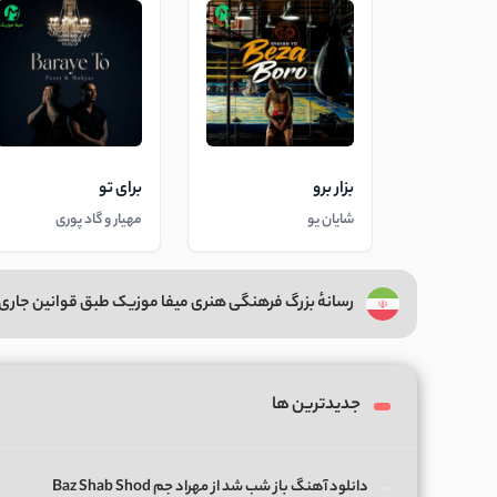
بزار برو
برای تو
شایان یو
مهیار و گاد پوری
رسانهٔ بزرگ فرهنگی هنری میفا موزیک طبق قوانین جاری 
جدیدترین ها
دانلود آهنگ باز شب شد از مهراد جم Baz Shab Shod