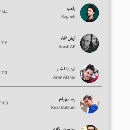
راغب
144 آهنگ
Ragheb
آرش AP
119 آهنگ
Arash AP
آرون افشار
110 آهنگ
Aron Afshar
رضا بهرام
100 آهنگ
Reza Bahram
محسن یگانه