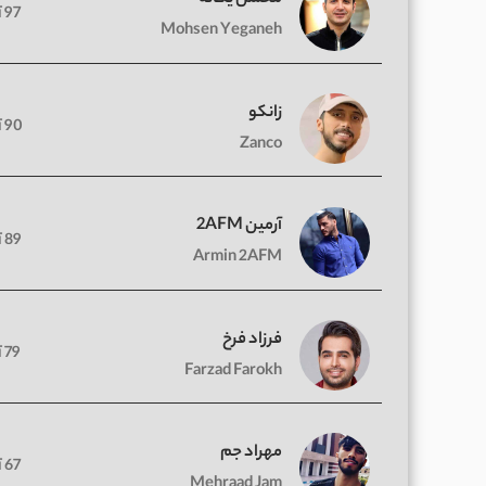
97 آهنگ
Mohsen Yeganeh
زانکو
90 آهنگ
Zanco
آرمین 2AFM
89 آهنگ
Armin 2AFM
فرزاد فرخ
79 آهنگ
Farzad Farokh
مهراد جم
67 آهنگ
Mehraad Jam