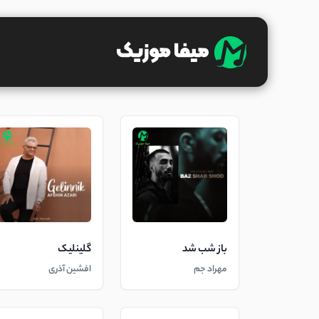
باز شب شد
گلینلیک
مهراد جم
افشین آذری