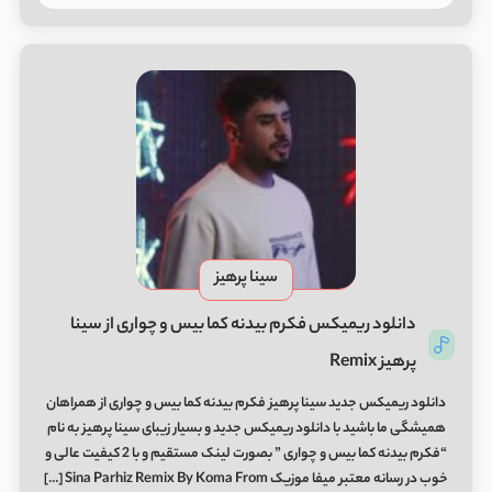
سینا پرهیز
دانلود ریمیکس فکرم بیدنه کما بیس و چواری از سینا
پرهیز Remix
دانلود ریمیکس جدید سینا پرهیز فکرم بیدنه کما بیس و چواری از همراهان
همیشگی ما باشید با دانلود ریمیکس جدید و بسیار زیبای سینا پرهیز به نام
“فکرم بیدنه کما بیس و چواری ” بصورت لینک مستقیم و با 2 کیفیت عالی و
خوب در رسانه معتبر میفا موزیک Sina Parhiz Remix By Koma From […]