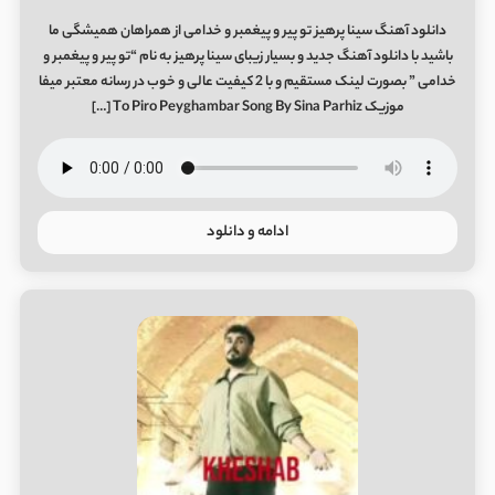
دانلود آهنگ سینا پرهیز تو پیر و پیغمبر و خدامی از همراهان همیشگی ما
باشید با دانلود آهنگ جدید و بسیار زیبای سینا پرهیز به نام “تو پیر و پیغمبر و
خدامی ” بصورت لینک مستقیم و با 2 کیفیت عالی و خوب در رسانه معتبر میفا
موزیک To Piro Peyghambar Song By Sina Parhiz […]
ادامه و دانلود