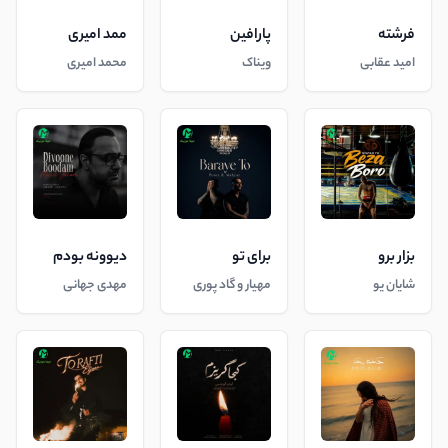
فرشته
پارافین
ممد امیری
امید عقابی
ویناک
محمد امیری
بزار برو
برای تو
دیوونه بودم
شایان یو
مهیار و گاد پوری
مهدی جهانی