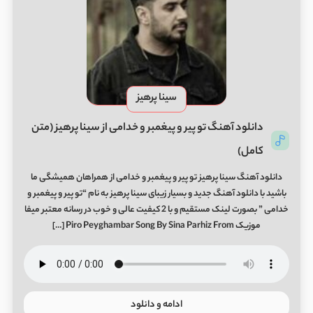
سینا پرهیز
دانلود آهنگ ﺗﻮ ﭘﻴﺮ و ﭘﻴﻐﻤﺒﺮ و ﺧﺪاﻣﻰ از سینا پرهیز (متن
کامل)
دانلود آهنگ سینا پرهیز ﺗﻮ ﭘﻴﺮ و ﭘﻴﻐﻤﺒﺮ و ﺧﺪاﻣﻰ از همراهان همیشگی ما
باشید با دانلود آهنگ جدید و بسیار زیبای سینا پرهیز به نام “ﺗﻮ ﭘﻴﺮ و ﭘﻴﻐﻤﺒﺮ و
ﺧﺪاﻣﻰ ” بصورت لینک مستقیم و با 2 کیفیت عالی و خوب در رسانه معتبر میفا
موزیک Piro Peyghambar Song By Sina Parhiz From […]
ادامه و دانلود