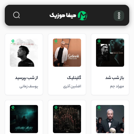
باز شب شد
گلینلیک
از شب بپرسید
مهراد جم
افشین آذری
یوسف زمانی