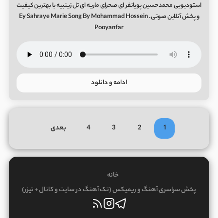
استودیویی محمدحسین پویانفر ای صحرای ماریه ای تل زینبیه با بهترین کیفیت
و پخش آنلاین صوتی. Ey Sahraye Marie Song By Mohammad Hossein
Pooyanfar
ادامه و دانلود
1
2
3
4
بعدی
خانه
پخش سراسری آهنگ و ریمیکس (تک آهنگ در سایت و کانال + تیزر)