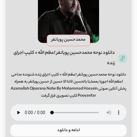
محمدحسین پویانفر
دانلود نوحه محمدحسین پویانفر اعظم الله + کلیپ اجرای
زنده
دانلود نوحه محمدحسین پویانفر اعظم الله + کلیپ اجرای زنده شنونده مداحی
اعظم الله اجورنا بمصابنا بالحسین لالنا الا حسین از حسین پویانفر به همراه
پخش آنلاین صوتی Azamallah Ojoorana Nohe By Mohammad Hossein
Pooyanfar کلیپ تصویری قرار گرفت
ادامه و دانلود