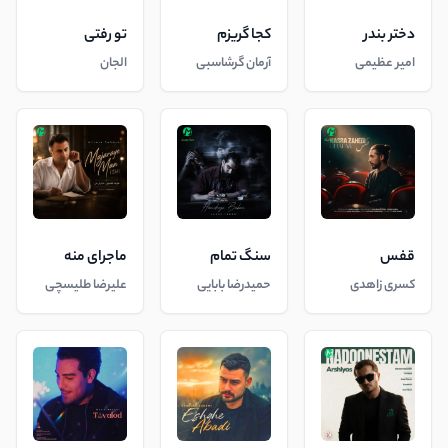
دختر بندر
کجا گریزم
تو رفتی
امیر عظیمی
آرمان گرشاسبی
الجان
قفس
سنگ تمام
ماجرای منه
کسری زاهدی
حمیدرضا بابایی
علیرضا طلیسچی