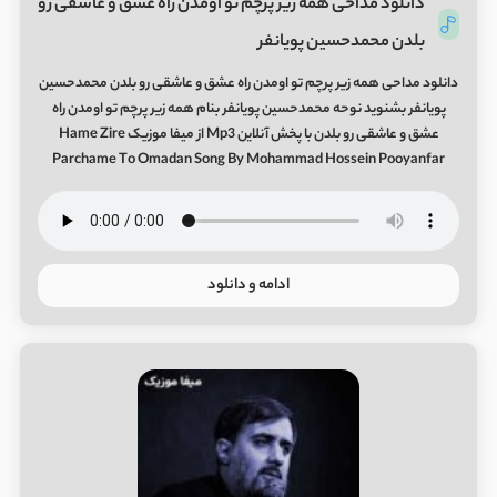
دانلود مداحی همه زیر پرچم تو اومدن راه عشق و عاشقی رو
بلدن محمدحسین پویانفر
دانلود مداحی همه زیر پرچم تو اومدن راه عشق و عاشقی رو بلدن محمدحسین
پویانفر بشنوید نوحه محمدحسین پویانفر بنام همه زیر پرچم تو اومدن راه
عشق و عاشقی رو بلدن با پخش آنلاین Mp3 از میفا موزیک Hame Zire
Parchame To Omadan Song By Mohammad Hossein Pooyanfar
ادامه و دانلود