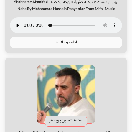
بهترین کیفیت همراه با پخش آنلاین دانلود کنید. Shahname Abaalfazl
Nohe By Mohammad Hossein Pooyanfar From Mifa-Music
ادامه و دانلود
محمدحسین پویانفر