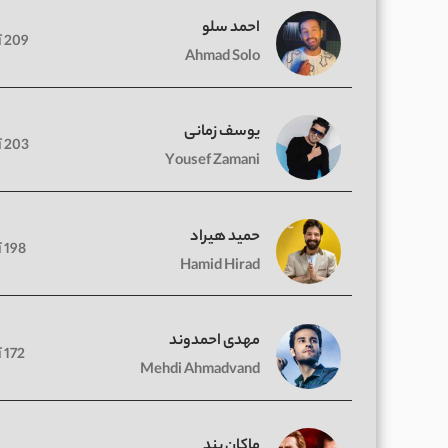
احمد سلو
209 آهنگ
Ahmad Solo
یوسف زمانی
203 آهنگ
Yousef Zamani
حمید هیراد
198 آهنگ
Hamid Hirad
مهدی احمدوند
172 آهنگ
Mehdi Ahmadvand
ماکان بند