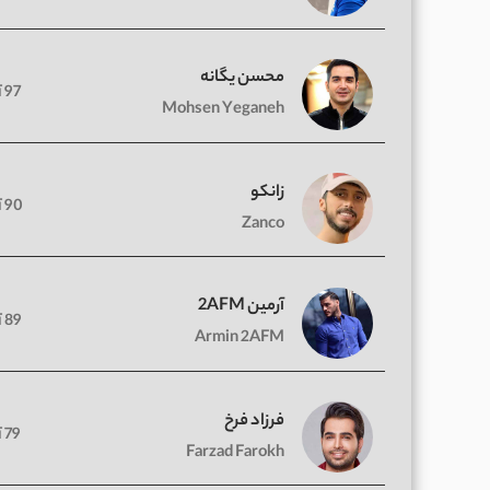
محسن یگانه
97 آهنگ
Mohsen Yeganeh
زانکو
90 آهنگ
Zanco
آرمین 2AFM
89 آهنگ
Armin 2AFM
فرزاد فرخ
79 آهنگ
Farzad Farokh