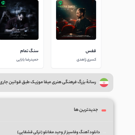
قفس
سنگ تمام
کسری زاهدی
حمیدرضا بابایی
رسانهٔ بزرگ فرهنگی هنری میفا موزیک طبق قوانین جاری 
جدیدترین ها
دانلود آهنگ وفاسیز از وحید مغانلو (ترکی قشقایی)