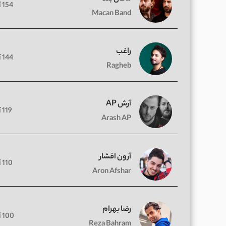
154 آهنگ
Macan Band
راغب
144 آهنگ
Ragheb
آرش AP
119 آهنگ
Arash AP
آرون افشار
110 آهنگ
Aron Afshar
رضا بهرام
100 آهنگ
Reza Bahram