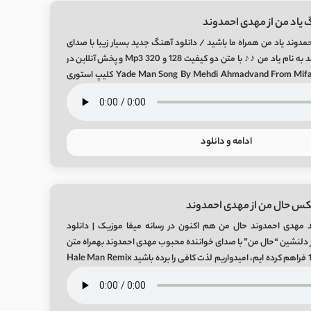
 یاد من از مهدی احمدوند
دوند یاد من همراه ما باشید / دانلود آهنگ جدید بسیار زیبا با صدای
هنرمند مهدی احمدوند به نام یاد من ♪♪ با متن دو کیفیت 128 و 320 Mp3 و پخش آنلاین در
میفا موزیک Yade Man Song By Mehdi Ahmadvand From Mifa-Music کلیپ استوری
ادامه و دانلود
کس حال من از مهدی احمدوند
 مهدی احمدوند حال من هم اکنون در رسانه میفا موزیک | دانلود
دلنشین “حال من” با صدای خواننده محبوب مهدی احمدوند بهمراه متن
و دو کیفیت 320 و 128 فراهم کرده ایم، امیدواریم لذت کافی را برده باشید Hale Man Remix
By Mehdi A ریمیکس توسط […]