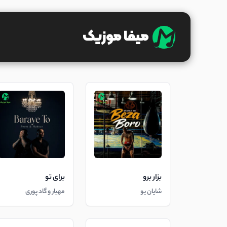
بزار برو
برای تو
شایان یو
مهیار و گاد پوری