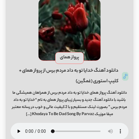
پرواز همای
دانلود آهنگ خدایا تو به داد مردم برس از پرواز همای +
کلیپ استوری (غمگین)
دانلود آهنگ پرواز همای خدایا تو به داد مردم برس از همراهان همیشگی ما
باشید با دانلود آهنگ جدید و بسیار زیبای پرواز همای به نام “خدایا تو به داد
مردم برس ” بصورت لینک مستقیم و با 2 کیفیت عالی و خوب در رسانه معتبر
میفا موزیک Khodaya To Be Dad Song By Parvaz […]