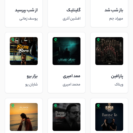
باز شب شد
گلینلیک
از شب بپرسید
مهراد جم
افشین آذری
یوسف زمانی
پارافین
ممد امیری
بزار برو
ویناک
محمد امیری
شایان یو