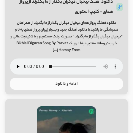
دانلود آهنگ بیخیال دیگران بگذار از ما بگذرند از پرواز
همای + کلیپ استوری
دانلود آهنگ پرواز همای بیخیال دیگران بگذار از ما بگذرند از همراهان
همیشگی ما باشید با دانلود آهنگ جدید و بسیار زیبای پرواز همای به نام
“بیخیال دیگران بگذار از ما بگذرند ” بصورت لینک مستقیم و با 2 کیفیت عالی و
خوب در رسانه معتبر میفا موزیک Bikhial Digaran Song By Parvaz
Homay From […]
ادامه و دانلود