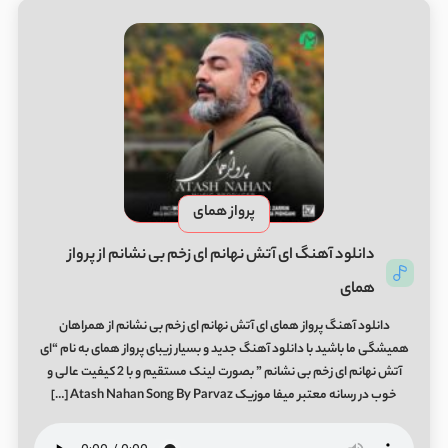
پرواز همای
دانلود آهنگ ای آتش نهانم ای زخم بی نشانم از پرواز
همای
دانلود آهنگ پرواز همای ای آتش نهانم ای زخم بی نشانم از همراهان
همیشگی ما باشید با دانلود آهنگ جدید و بسیار زیبای پرواز همای به نام “ای
آتش نهانم ای زخم بی نشانم ” بصورت لینک مستقیم و با 2 کیفیت عالی و
خوب در رسانه معتبر میفا موزیک Atash Nahan Song By Parvaz […]