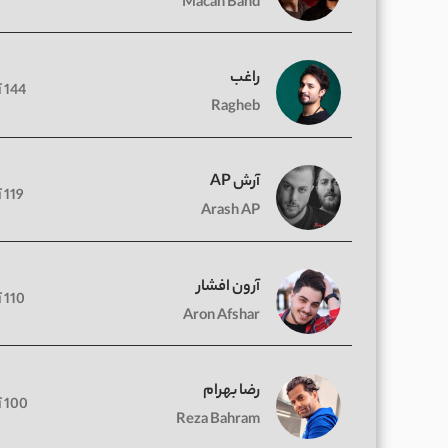
Macan Band
راغب
144 آهنگ
Ragheb
آرش AP
119 آهنگ
Arash AP
آرون افشار
110 آهنگ
Aron Afshar
رضا بهرام
100 آهنگ
Reza Bahram