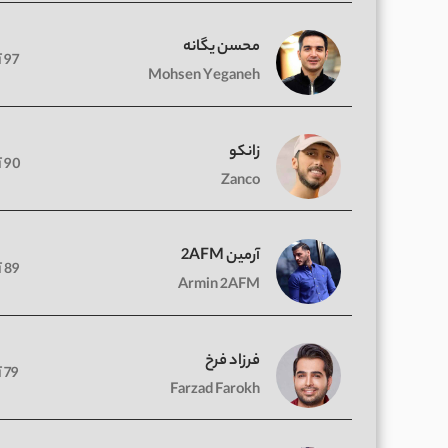
محسن یگانه
97 آهنگ
Mohsen Yeganeh
زانکو
90 آهنگ
Zanco
آرمین 2AFM
89 آهنگ
Armin 2AFM
فرزاد فرخ
79 آهنگ
Farzad Farokh