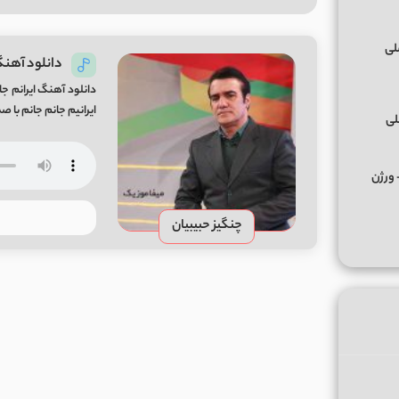
دانلود آهنگ 
ایرانیم جانم جانم با 
لی
کس ﻣﺮﺣﺒﺎ ﭼﻪ ﭼﻴﺰی ﺑﮕﻮ ﻣﺮﺣﺒﺎ از تالک داون Remix + ورژن
چنگیز حبیبیان