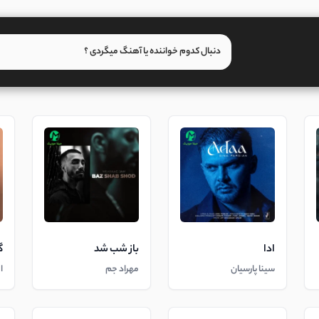
ادا
باز شب شد
گ
سینا پارسیان
مهراد جم
ا