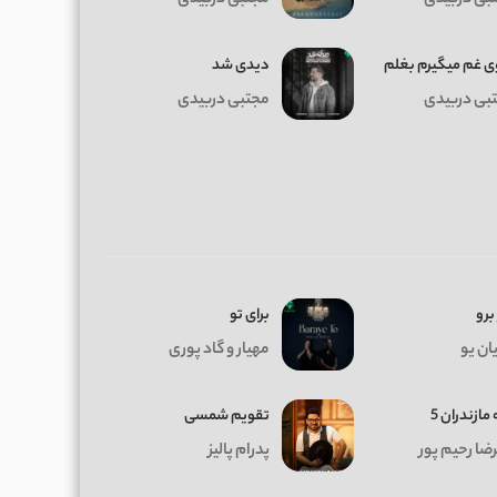
وی غم میگیرم بغلم
دیدی شد
بی دربیدی
مجتبی دربیدی
 برو
برای تو
ان یو
مهیار و گاد پوری
مازندران 5
تقویم شمسی
رضا رحیم پور
پدرام پالیز