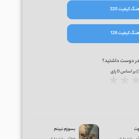
نگ کیفیت 320
نگ کیفیت 128
در دوست داشتید؟
0
رای
★
★
ت
بسوزم نبینم
بی دربیدی
مجتبی دربیدی