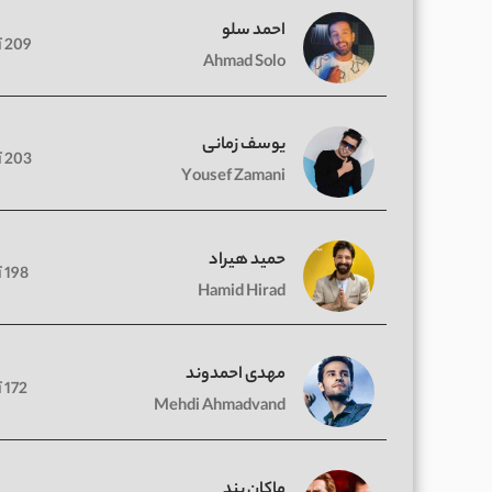
احمد سلو
209 آهنگ
Ahmad Solo
یوسف زمانی
203 آهنگ
Yousef Zamani
حمید هیراد
198 آهنگ
Hamid Hirad
مهدی احمدوند
172 آهنگ
Mehdi Ahmadvand
ماکان بند