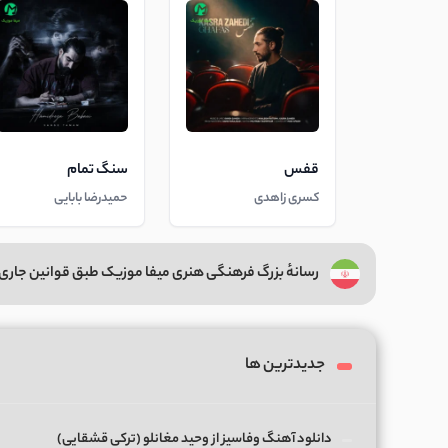
قفس
سنگ تمام
کسری زاهدی
حمیدرضا بابایی
رسانهٔ بزرگ فرهنگی هنری میفا موزیک طبق قوانین جاری 
جدیدترین ها
دانلود آهنگ وفاسیز از وحید مغانلو (ترکی قشقایی)