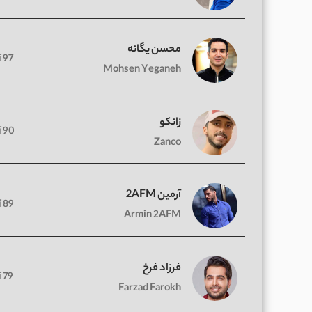
محسن یگانه
97 آهنگ
Mohsen Yeganeh
زانکو
90 آهنگ
Zanco
آرمین 2AFM
89 آهنگ
Armin 2AFM
فرزاد فرخ
79 آهنگ
Farzad Farokh