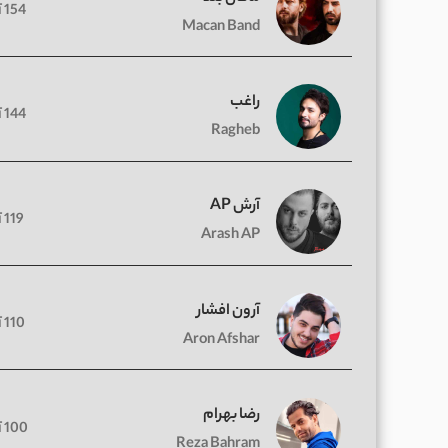
154 آهنگ
Macan Band
راغب
144 آهنگ
Ragheb
آرش AP
119 آهنگ
Arash AP
آرون افشار
110 آهنگ
Aron Afshar
رضا بهرام
100 آهنگ
Reza Bahram