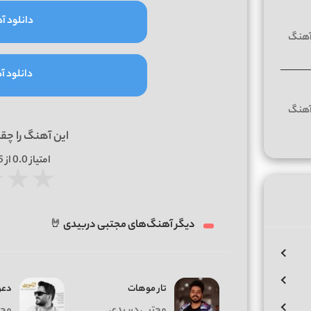
دانلود آه
دانلود آه
این آهنگ را چق
امتیاز
0.0
از 5 | بر اساس
★
★
★
دیگر آهنگ‌های مجتبی دربیدی 🤘
تار موهات
دعو
مجتبی دربیدی
مجت