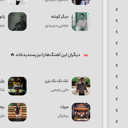
جیگر گوشه
زان
مجتبی دربیدی
مجت
دیگران این آهنگ‌ها را نیز پسندیده‌اند 🔥
نک نک نک نزن
بزار
علی رحیمی
شای
میراث
بچه 
بیخیال
علی