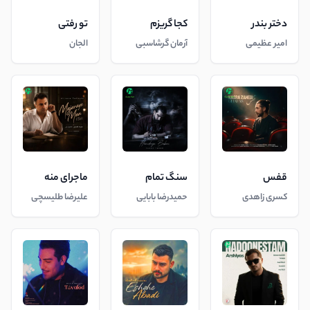
دختر بندر
کجا گریزم
تو رفتی
امیر عظیمی
آرمان گرشاسبی
الجان
قفس
سنگ تمام
ماجرای منه
کسری زاهدی
حمیدرضا بابایی
علیرضا طلیسچی