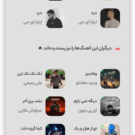
درد
دپ
ایلیا ای جی
ایلیا ای جی
دیگران این آهنگ‌ها را نیز پسندیده‌اند 🔥
وفاسیز
نک نک نک نزن
وحید مغانلو
علی رحیمی
دیگه نمی بازم
نشد بری آخر
ای پی تیون
سیاوش علایی
تو از هزار و یک
کجا گیره دلت