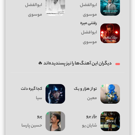
ابوالفضل
ابوالفضل
موسوی
موسوی
رفتنی میره
ابوافضل
موسوی
دیگران این آهنگ‌ها را نیز پسندیده‌اند 🔥
تو از هزار و یک
کجا گیره دلت
معین
سیا
بزار برو
پرو
شایان یو
حسین پارسا