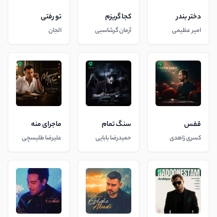
دختر بندر
کجا گریزم
تو رفتی
امیر عظیمی
آرمان گرشاسبی
الجان
قفس
سنگ تمام
ماجرای منه
کسری زاهدی
حمیدرضا بابایی
علیرضا طلیسچی