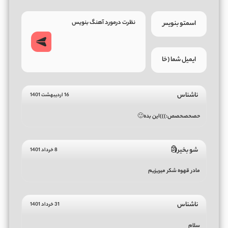
ناشناس
16 اردیبهشت 1401
حصحصحصص:)))این بده🙂
شو بخیر🗿
8 خرداد 1401
مادر قهوه شکر میریزیم
ناشناس
31 خرداد 1401
سلام