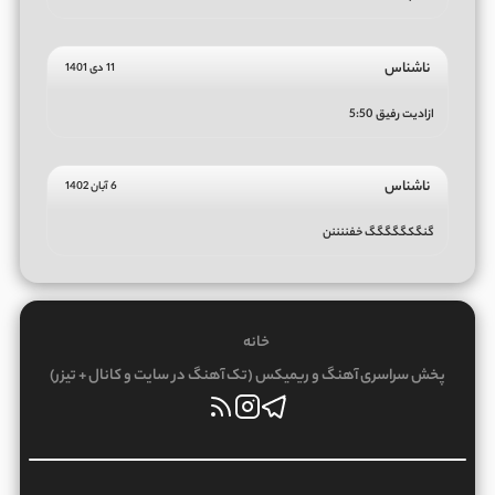
ناشناس
11 دی 1401
ازادیت رفیق 5:50
ناشناس
6 آبان 1402
گنگکگگگگگ خفننننن
خانه
پخش سراسری آهنگ و ریمیکس (تک آهنگ در سایت و کانال + تیزر)