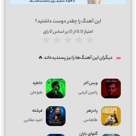
این آهنگ را چقدر دوست داشتید؟
امتیاز
0.0
از 5 | بر اساس
0
رای
★
★
★
★
★
دیگران این آهنگ‌ها را نیز پسندیده‌اند 🔥
ویس آخر
خاطره
رامین کرمی
هومان
پادزهر
فرشته
طاهاس
امید عقابی
گلهای باران