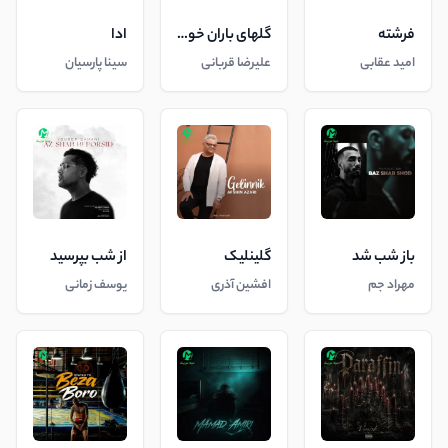
فرشته
گلهای باران خورده
ادا
امید عقابی
علیرضا قربانی
سینا پارسیان
باز شب شد
گلینلیک
از شب بپرسید
مهراد جم
افشین آذری
یوسف زمانی