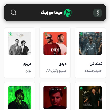
کمک کن
دیدی
عزیزم
حمید رخشنده
مسیح و آرش AP
نوان