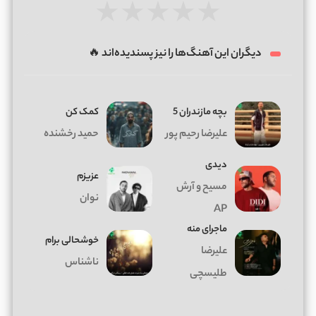
★
★
★
★
★
دیگران این آهنگ‌ها را نیز پسندیده‌اند 🔥
بچه مازندران 5
کمک کن
علیرضا رحیم پور
حمید رخشنده
دیدی
عزیزم
مسیح و آرش
نوان
AP
ماجرای منه
خوشحالی برام
علیرضا
ناشناس
طلیسچی