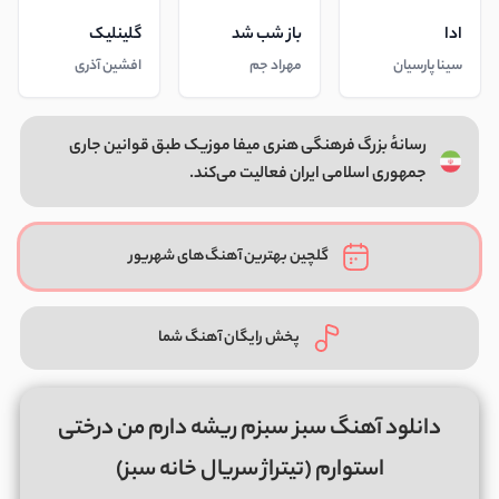
ادا
باز شب شد
گلینلیک
سینا پارسیان
مهراد جم
افشین آذری
رسانهٔ بزرگ فرهنگی هنری میفا موزیک طبق قوانین جاری
جمهوری اسلامی ایران فعالیت می‌کند.
گلچین بهترین آهنگ‌های شهریور
پخش رایگان آهنگ شما
دانلود آهنگ سبز سبزم ریشه دارم من درختی
استوارم (تیتراژ سریال خانه سبز)