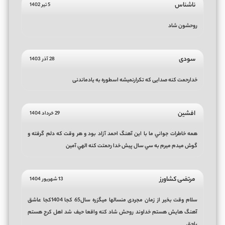
ناشناس
5 تیر 1402
روحشون شاد
سودی
28 آذر 1403
خدارحمت کنه صدایی که تکرارنمیشه اسطوره به یادماندنی
افشين
29 خرداد 1404
همه خاطرات جواني ما با اين آهنگ احمد آزاد بود و هر وقت كه دلم گرفته و
گوش ميدم ميرم به سي سال پيش خدا رحمتت كنه الهي آمين
مرتضی کشاورز
13 شهریور 1404
سلام وقت بخیر از زمان مجردی منسالها میگزره سال65 کجا 1404کجا عاشق
آهنگ هایش هستم خداوند روحش شاد کنه واقعا حیف شد اهل کرج هستم
یاحق