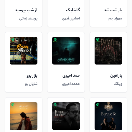
باز شب شد
گلینلیک
از شب بپرسید
مهراد جم
افشین آذری
یوسف زمانی
پارافین
ممد امیری
بزار برو
ویناک
محمد امیری
شایان یو