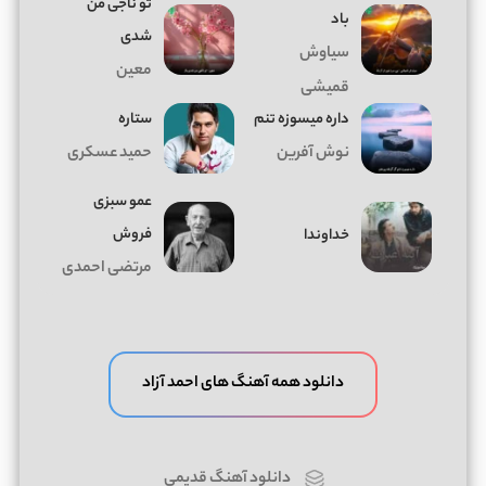
تو ناجی من
باد
شدی
سیاوش
معین
قمیشی
داره میسوزه تنم
ستاره
نوش آفرین
حمید عسکری
عمو سبزی
فروش
خداوندا
مرتضی احمدی
دانلود همه آهنگ های احمد آزاد
دانلود آهنگ قدیمی