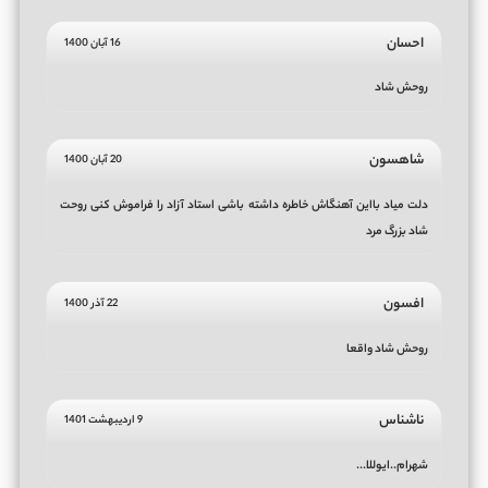
احسان
16 آبان 1400
روحش شاد
شاهسون
20 آبان 1400
دلت میاد بااین آهنگاش خاطره داشته باشی استاد آزاد را فراموش کنی روحت
شاد بزرگ مرد
افسون
22 آذر 1400
روحش شاد واقعا
ناشناس
9 اردیبهشت 1401
شهرام..ایوللا...