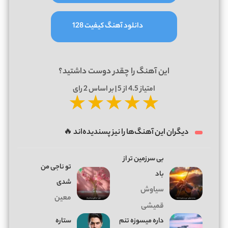
دانلود آهنگ کیفیت 128
این آهنگ را چقدر دوست داشتید؟
امتیاز
4.5
از 5 | بر اساس
2
رای
★
★
★
★
★
دیگران این آهنگ‌ها را نیز پسندیده‌اند 🔥
بی سرزمین تر از
تو ناجی من
باد
شدی
سیاوش
معین
قمیشی
داره میسوزه تنم
ستاره