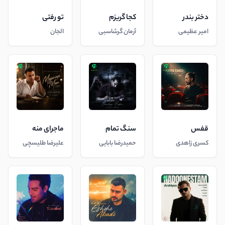
دختر بندر
کجا گریزم
تو رفتی
امیر عظیمی
آرمان گرشاسبی
الجان
قفس
سنگ تمام
ماجرای منه
کسری زاهدی
حمیدرضا بابایی
علیرضا طلیسچی