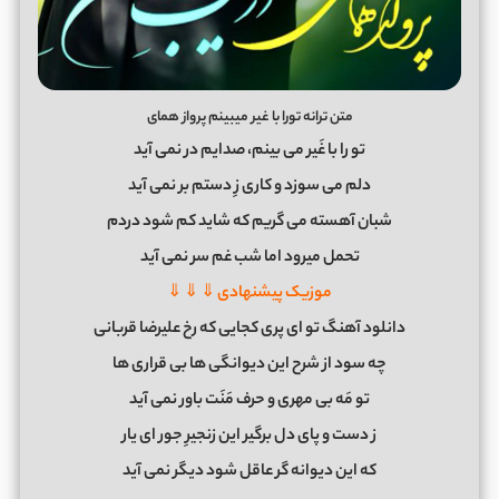
متن ترانه تورا با غیر میبینم پرواز همای
تو را با غَیر می بینم، صدایم در نمی آید
دلم می سوزد و کاری زِ دستم بر نمی آید
شبان آهسته می گریم که شاید کم شود دردم
تحمل میرود اما شب غم سر نمی آید
موزیک پیشنهادی ⇓ ⇓ ⇓
دانلود آهنگ تو ای پری کجایی که رخ علیرضا قربانی
چه سود از شرح این دیوانگی ها بی قراری ها
تو مَه بی مهری و حرف مَنَت باور نمی آید
ز دست و پای دل برگیر این زنجیرِ جور ای یار
که این دیوانه گر عاقل شود دیگر نمی آید