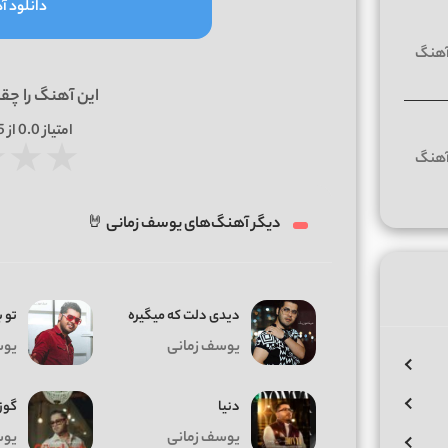
دانلود آه
این آهنگ را چق
امتیاز
0.0
از 5 | بر اساس
★
★
★
دیگر آهنگ‌های یوسف زمانی 🤘
دیدی دلت که میگیره
تو ب
یوسف زمانی
یوس
دنیا
گوز
یوسف زمانی
یوس