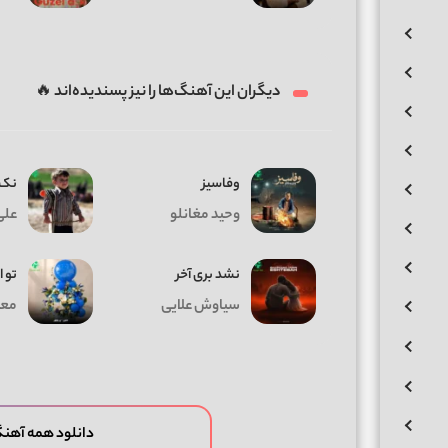
دیگران این آهنگ‌ها را نیز پسندیده‌اند 🔥
وفاسیز
نک 
وحید مغانلو
علی
نشد بری آخر
تو ا
سیاوش علایی
معی
دانلود همه آهن