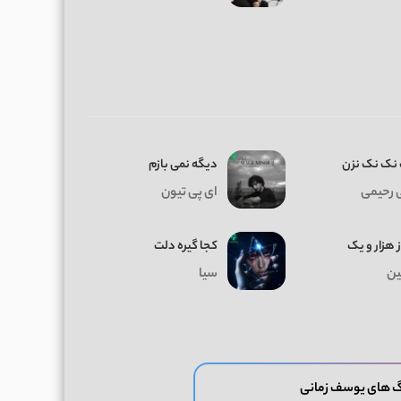
نک نک نزن
دیگه نمی بازم
 رحیمی
ای پی تیون
ز هزار و یک
کجا گیره دلت
ن
سیا
گ های یوسف زمانی