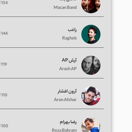
154 آهنگ
Macan Band
راغب
144 آهنگ
Ragheb
آرش AP
119 آهنگ
Arash AP
آرون افشار
110 آهنگ
Aron Afshar
رضا بهرام
100 آهنگ
Reza Bahram