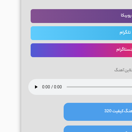
روبیکا
تلگرام
نستاگرام
لاین آهنگ
نگ کیفیت 320