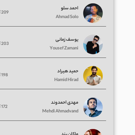
احمد سلو
209 آهنگ
Ahmad Solo
یوسف زمانی
203 آهنگ
Yousef Zamani
حمید هیراد
198 آهنگ
Hamid Hirad
مهدی احمدوند
172 آهنگ
Mehdi Ahmadvand
ماکان بند