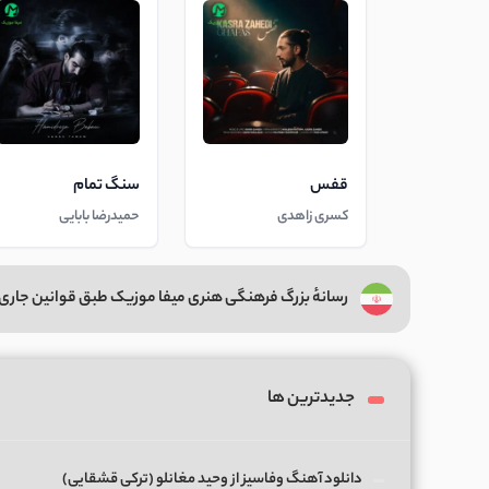
قفس
سنگ تمام
کسری زاهدی
حمیدرضا بابایی
رسانهٔ بزرگ فرهنگی هنری میفا موزیک طبق قوانین جاری 
جدیدترین ها
دانلود آهنگ وفاسیز از وحید مغانلو (ترکی قشقایی)