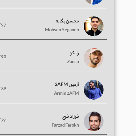
محسن یگانه
97 آهنگ
Mohsen Yeganeh
زانکو
90 آهنگ
Zanco
آرمین 2AFM
89 آهنگ
Armin 2AFM
فرزاد فرخ
79 آهنگ
Farzad Farokh