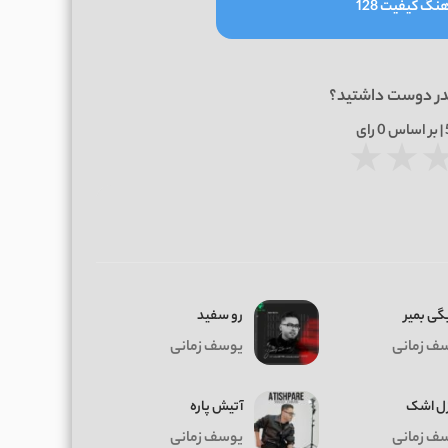
نگ کیفیت 128
در دوست داشتید؟
0
رای
★
★
گی بمیر
رو سفید
ف زمانی
یوسف زمانی
ل اشک
آتیش پاره
ف زمانی
یوسف زمانی