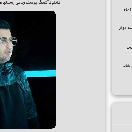
دانلود آهنگ
یوسف زمانی
رسمای روزگا
(لری
ه دو از
رین
گهای شاد