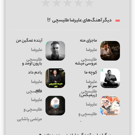
★
★
★
★
★
دیگر آهنگ‌های علیرضا طلیسچی 🤘
ماجرای منه
آینده غمگین من
علیرضا
علیرضا
طلیسچی
طلیسچی
عروسی میشه
بارون اومد و
کوچه ما
یادم داد
علیرضا
علیرضا
سر تو
دلم
طلیسچی
طلیسچی
(ریمیکس)
علیرضا
علیرضا
طلیسچی و
طلیسچی و
مرتضی پاشایی
محسن یگانه