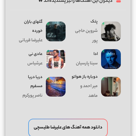
دیگران این آهنگ‌ها را نیز پسندیده‌اند 🔥
پتک
گلهای باران
شروین حاجی
خورده
علیرضا قربانی
پور
ادا
عادی نی
سینا پارسیان
عرشیاس
دوباره باز هواتو
دریا دریا
میر احمد و
مسفرم
ناصر پورکرم
ماهد
دانلود همه آهنگ های علیرضا طلیسچی