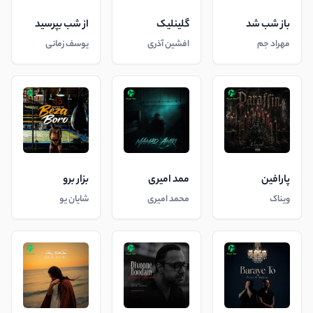
باز شب شد
گلینلیک
از شب بپرسید
مهراد جم
افشین آذری
یوسف زمانی
پارافین
ممد امیری
بزار برو
ویناک
محمد امیری
شایان یو