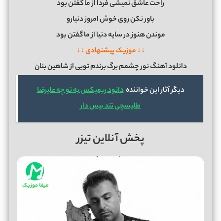
راحت عاشق نمیشی فردا از ما گفتن بود
باور نکن روی خوش امروز دنیارو
موندن هنوز در سایه دنیا از ما گفتن بود
↓↓ موزیک پیشنهادی ↓↓
دانلود آهنگ نور چشمم برگ برندم تویی از شاهین بنان
دیگر آثار این خواننده
دانود ریمیکس به تو چه علیرضا
طلیسچی تند بیس دار
پخش آنلاین تیزر