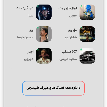
تو از هزار و یک
کجا گیره دلت
معین
سیا
بزار برو
پرو
شایان یو
حسین پارسا
207 مشکی
اجبار
سعید کریمی
دورچی
دانلود همه آهنگ های علیرضا طلیسچی