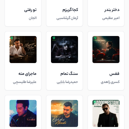
دختر بندر
کجا گریزم
تو رفتی
امیر عظیمی
آرمان گرشاسبی
الجان
قفس
سنگ تمام
ماجرای منه
کسری زاهدی
حمیدرضا بابایی
علیرضا طلیسچی