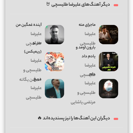
دیگر آهنگ‌های علیرضا طلیسچی 🤘
ماجرای منه
آینده غمگین من
علیرضا
علیرضا
سر تو
طلیسچی
طلیسچی
بارون اومد و
(ریمیکس)
یادم داد
علیرضا
علیرضا
طلیسچی و
دلم
طلیسچی
دریغ
محسن یگانه
علیرضا
علیرضا
طلیسچی و
طلیسچی
مرتضی پاشایی
دیگران این آهنگ‌ها را نیز پسندیده‌اند 🔥