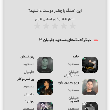
این آهنگ را چقدر دوست داشتید؟
امتیاز
0.0
از 5 | بر اساس
0
رای
★
★
★
★
★
دیگر آهنگ‌های مسعود جلیلیان 🤘
جاده
پری آسمان
مسعود
مسعود
جلیلیان
جلیلیان
ﻣﻪ ﺳﺮ ﺗﺎﭘﺎی
بی کس و کار
وﺟﻮدم درد داره
مسعود
مسعود
جلیلیان
جلیلیان
نامحرم
ای نبود
مسعود
مسعود