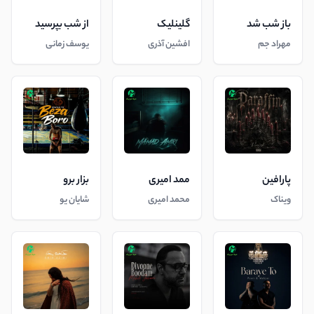
باز شب شد
گلینلیک
از شب بپرسید
مهراد جم
افشین آذری
یوسف زمانی
پارافین
ممد امیری
بزار برو
ویناک
محمد امیری
شایان یو