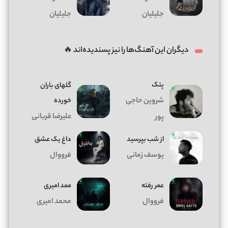
جلیلیان
جلیلیان
دیگران این آهنگ‌ها را نیز پسندیده‌اند 🔥
پتک
گلهای باران
شروین حاجی
خورده
علیرضا قربانی
پور
از شب بپرسید
داغ يک عشق
یوسف زمانی
فرووال
عمر رفته
ممد امیری
فرووال
محمد امیری