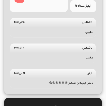
ناشناس
10 تیر 1401
عالیییی
ناشناس
9 آذر 1401
عالییی
ارش
27 دی 1401
دمش گرم بااین اهنگش😍😍😍😍😍😋