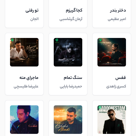
دختر بندر
کجا گریزم
تو رفتی
امیر عظیمی
آرمان گرشاسبی
الجان
قفس
سنگ تمام
ماجرای منه
کسری زاهدی
حمیدرضا بابایی
علیرضا طلیسچی