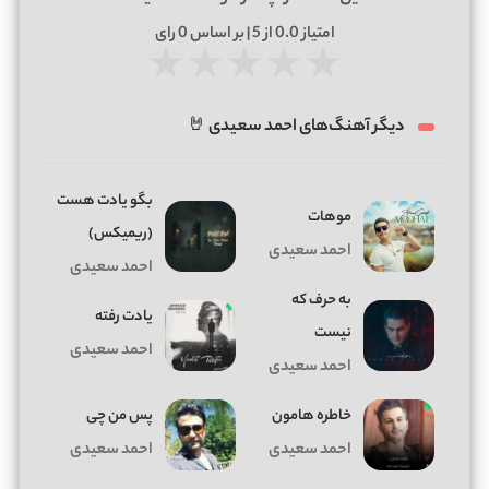
امتیاز
0.0
از 5 | بر اساس
0
رای
★
★
★
★
★
دیگر آهنگ‌های احمد سعیدی 🤘
ﺑﮕﻮ ﻳﺎدت ﻫﺴﺖ
موهات
(ریمیکس)
احمد سعیدی
احمد سعیدی
به حرف که
یادت رفته
نیست
احمد سعیدی
احمد سعیدی
خاطره هامون
پس من چی
احمد سعیدی
احمد سعیدی