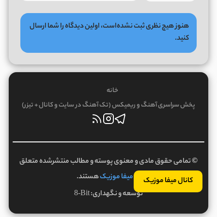
هنوز هیچ نظری ثبت نشده‌است، اولین دیدگاه را شما ارسال
کنید.
خانه
پخش سراسری آهنگ و ریمیکس (تک آهنگ در سایت و کانال + تیزر)
© تمامی حقوق مادی و معنوی پوسته و مطالب منتشرشده متعلق
به
میفا موزیک
هستند.
کانال میفا موزیک
توسعه و نگهداری:
8-Bit