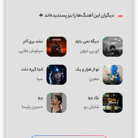
دیگران این آهنگ‌ها را نیز پسندیده‌اند 🔥
دیگه نمی بازم
نشد بری آخر
ای پی تیون
سیاوش علایی
تو از هزار و یک
کجا گیره دلت
معین
سیا
بزار برو
پرو
شایان یو
حسین پارسا