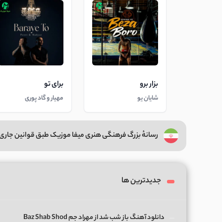
بزار برو
برای تو
شایان یو
مهیار و گاد پوری
رسانهٔ بزرگ فرهنگی هنری میفا موزیک طبق قوانین جاری 
جدیدترین ها
دانلود آهنگ باز شب شد از مهراد جم Baz Shab Shod