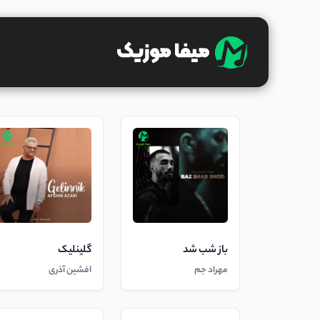
باز شب شد
گلینلیک
مهراد جم
افشین آذری