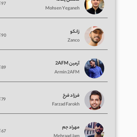
97 آهنگ
Mohsen Yeganeh
زانکو
90 آهنگ
Zanco
آرمین 2AFM
89 آهنگ
Armin 2AFM
فرزاد فرخ
79 آهنگ
Farzad Farokh
مهراد جم
67 آهنگ
Mehraad Jam