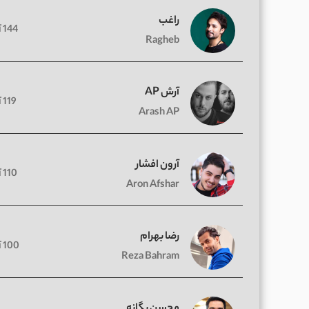
راغب
144 آهنگ
Ragheb
آرش AP
119 آهنگ
Arash AP
آرون افشار
110 آهنگ
Aron Afshar
رضا بهرام
100 آهنگ
Reza Bahram
محسن یگانه