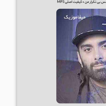
 بی تکرار من + کیفیت اصلی MP3