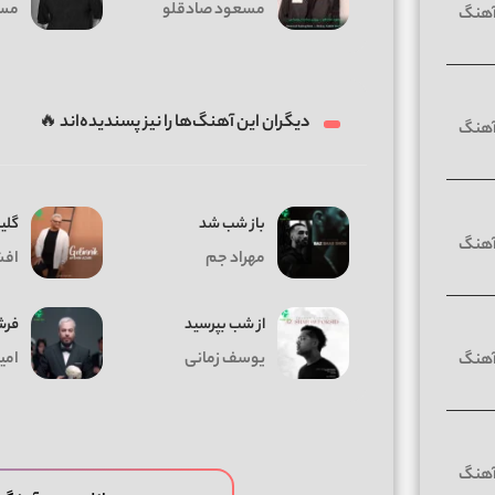
مسعود صادقلو
مسع
دیگران این آهنگ‌ها را نیز پسندیده‌اند 🔥
باز شب شد
گلی
مهراد جم
افش
از شب بپرسید
فرش
یوسف زمانی
امی