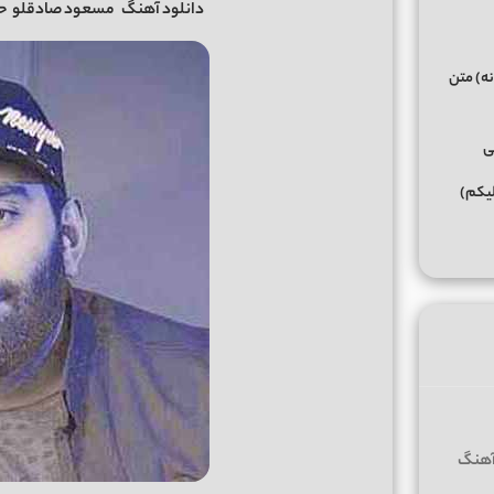
دانلود آهنگ
مسعود صادقلو
حس
نه) متن
ی
لیکم)