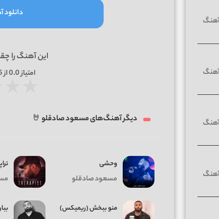
دانلود آه
این آهنگ را چق
امتیاز
0.0
از 5 | بر اساس
★
★
★
دیگر آهنگ‌های مسعود صادقلو 🤘
وحشی
ترا
مسعود صادقلو
مسع
منو ببخش (ریمیکس)
ببار