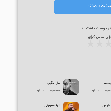
نگ کیفیت 128
در دوست داشتید؟
0
رای
★
★
پیست
دل انگیزه
ود صادقلو
مسعود صادقلو
 بارون
ابرک صورتی