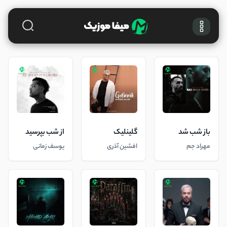
باز شب شد
گلینلیک
از شب بپرسید
مهراد جم
افشین آذری
یوسف زمانی