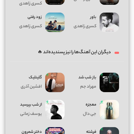
کسری زاهدی
باور
زود رفتی
کسری زاهدی
کسری زاهدی
دیگران این آهنگ‌ها را نیز پسندیده‌اند 🔥
باز شب شد
گلینلیک
مهراد جم
افشین آذری
معجزه
از شب بپرسید
جی دال
یوسف زمانی
فرشته
دختر شمرون