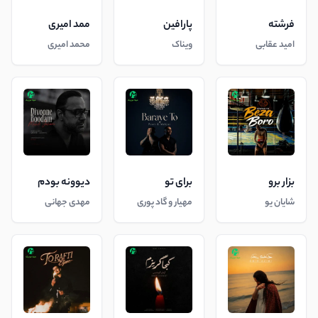
فرشته
پارافین
ممد امیری
امید عقابی
ویناک
محمد امیری
بزار برو
برای تو
دیوونه بودم
شایان یو
مهیار و گاد پوری
مهدی جهانی