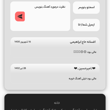
افسانه حاج ابراهیمی
16 شهریور 1400
عالی بود 😍😍⁦👌🏻⁩⁦👌🏻⁩
❤️,امیرحسین ,❤️
28 تیر 1402
عالی بود خیلی آهنگ خوبه
خانه