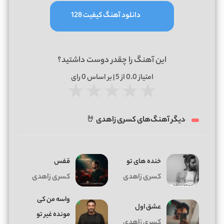
دانلود آهنگ کیفیت 128
این آهنگ را چقدر دوست داشتید؟
امتیاز
0.0
از 5 | بر اساس
0
رای
★
★
★
★
★
دیگر آهنگ‌های کسری زاهدی 🤘
خنده های تو
قفس
کسری زاهدی
کسری زاهدی
واسه من کی
عشق اول
مونده غیر تو
کسری زاهدی