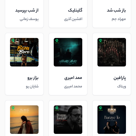
باز شب شد
گلینلیک
از شب بپرسید
مهراد جم
افشین آذری
یوسف زمانی
پارافین
ممد امیری
بزار برو
ویناک
محمد امیری
شایان یو