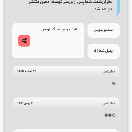
نظر ارزشمند شما پس از بررسی توسط ادمین منتشر
خواهد شد.
ناشناس
27 اسفند 1400
😄
ناشناس
15 بهمن 1401
😶😁😁