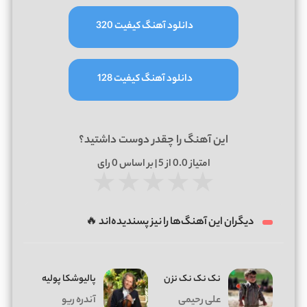
دانلود آهنگ کیفیت 320
دانلود آهنگ کیفیت 128
این آهنگ را چقدر دوست داشتید؟
امتیاز
0.0
از 5 | بر اساس
0
رای
★
★
★
★
★
دیگران این آهنگ‌ها را نیز پسندیده‌اند 🔥
نک نک نک نزن
پالیوشکا پولیه
علی رحیمی
آندره ریو