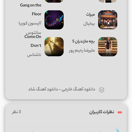
Gang on the
Floor
میراث
آلیسون کوریا
بیخیال
سانتوس
Come On
بچه مازندران 5
Don’t
علیرضا رحیم پور
ناشناس
دانلود آهنگ خارجی
-
دانلود آهنگ شاد
نظرات کاربران
3 نظر