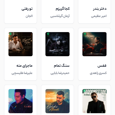
دختر بندر
کجا گریزم
تو رفتی
امیر عظیمی
آرمان گرشاسبی
الجان
قفس
سنگ تمام
ماجرای منه
کسری زاهدی
حمیدرضا بابایی
علیرضا طلیسچی