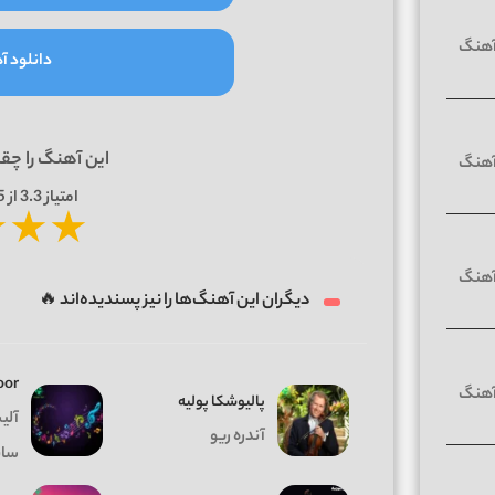
دانلود آه
این آهنگ را چق
امتیاز
3.3
از 5 | بر اساس
★
★
★
دیگران این آهنگ‌ها را نیز پسندیده‌اند 🔥
oor
پالیوشکا پولیه
آلی
آندره ریو
سا