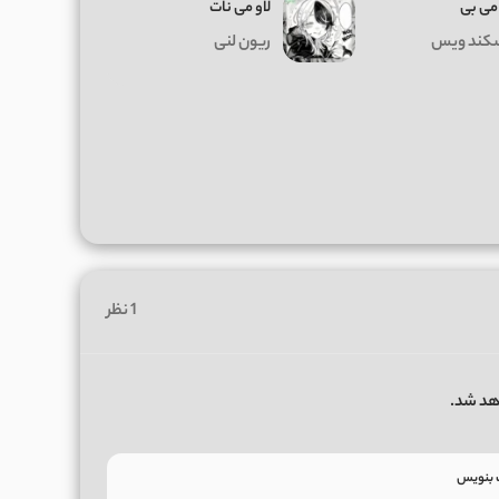
می بی
لاو می نات
کند ویس
ریون لنی
1 نظر
هد شد.