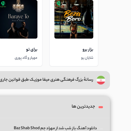
بزار برو
برای تو
شایان یو
مهیار و گاد پوری
رسانهٔ بزرگ فرهنگی هنری میفا موزیک طبق قوانین جاری 
جدیدترین ها
دانلود آهنگ باز شب شد از مهراد جم Baz Shab Shod