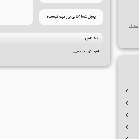
ناشناس
امید. توپ دمت جیز