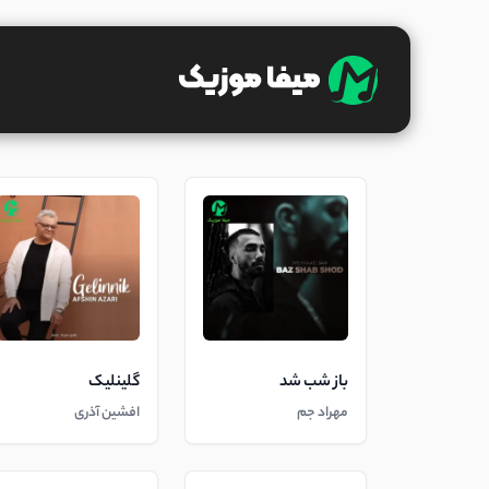
باز شب شد
گلینلیک
مهراد جم
افشین آذری