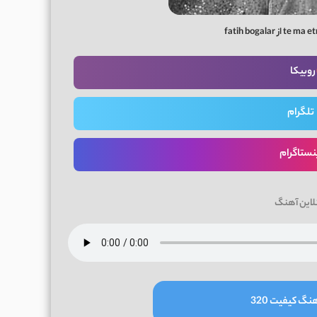
روبیکا
تلگرام
نستاگرام
لاین آهنگ
نگ کیفیت 320