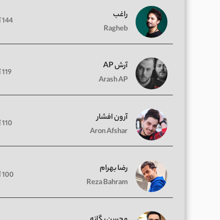
راغب
144 آهنگ
Ragheb
آرش AP
119 آهنگ
Arash AP
آرون افشار
110 آهنگ
Aron Afshar
رضا بهرام
100 آهنگ
Reza Bahram
محسن یگانه