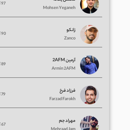
97 آهنگ
Mohsen Yeganeh
زانکو
90 آهنگ
Zanco
آرمین 2AFM
89 آهنگ
Armin 2AFM
فرزاد فرخ
79 آهنگ
Farzad Farokh
مهراد جم
67 آهنگ
Mehraad Jam