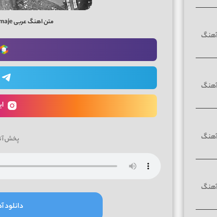
متن اهنگ عربی te ma etmaje از fatih bogalar
ای
پخش آن
دانلود آه