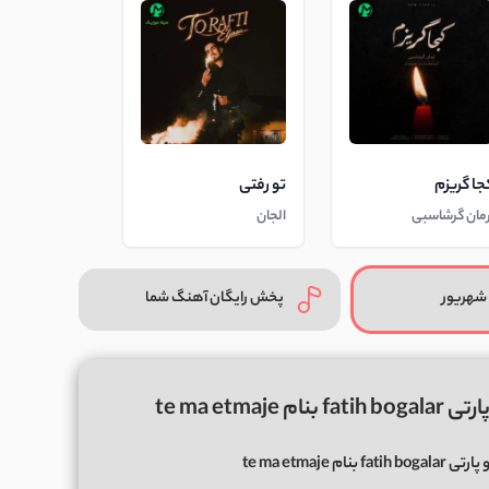
جا گریزم
تو رفتی
رمان گرشاسبی
الجان
شهریور
پخش رایگان آهنگ شما
te ma et
te ma etmaje