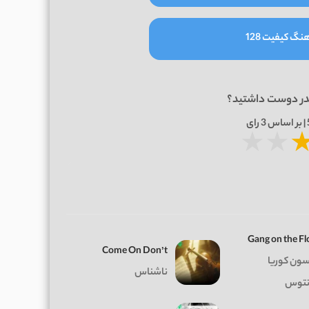
نگ کیفیت 128
در دوست داشتید؟
3
رای
★
★
Gang on the Fl
Come On Don’t
سون کوریا
ناشناس
نتوس