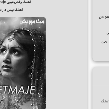
اهنگ رقص عربی te ma etmaje از fatih bogalar
اهنگ بیس دار س
نه) متن
ی
لیکم)