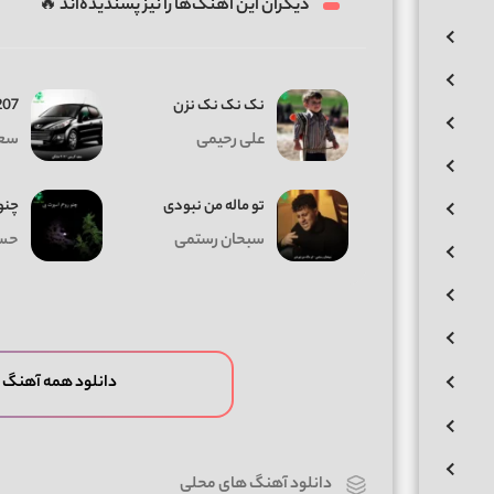
دیگران این آهنگ‌ها را نیز پسندیده‌اند 🔥
نک نک نک نزن
207 مشک
علی رحیمی
سعی
تو ماله من نبودی
چنو
سبحان رستمی
حسن
دانلود همه آهنگ 
دانلود آهنگ های محلی