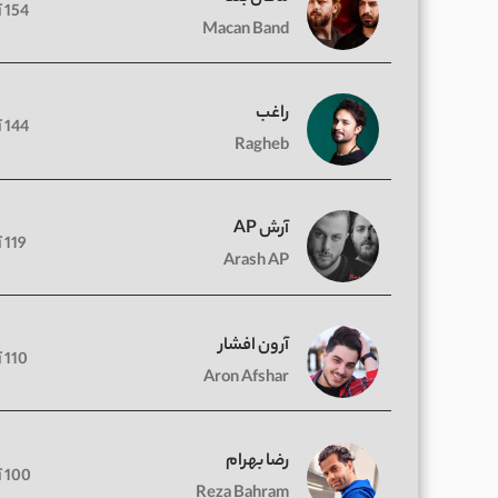
154 آهنگ
Macan Band
راغب
144 آهنگ
Ragheb
آرش AP
119 آهنگ
Arash AP
آرون افشار
110 آهنگ
Aron Afshar
رضا بهرام
100 آهنگ
Reza Bahram