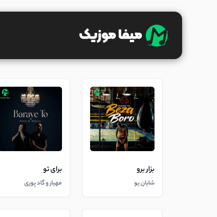
بزار برو
برای تو
شایان یو
مهیار و گاد پوری