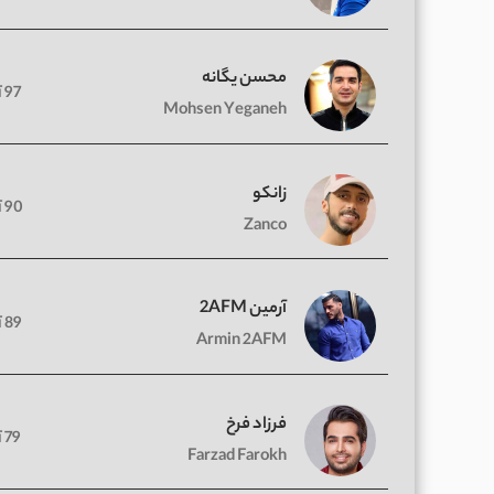
محسن یگانه
97 آهنگ
Mohsen Yeganeh
زانکو
90 آهنگ
Zanco
آرمین 2AFM
89 آهنگ
Armin 2AFM
فرزاد فرخ
79 آهنگ
Farzad Farokh