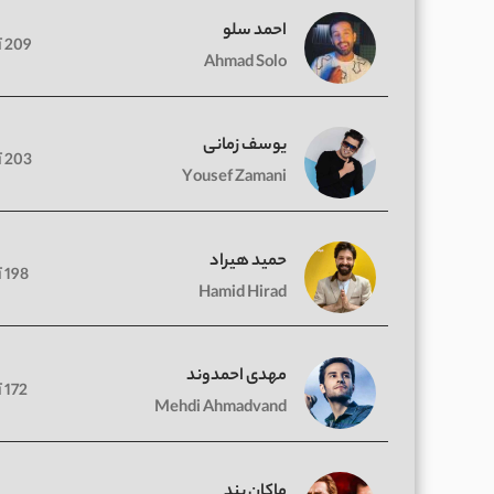
احمد سلو
209 آهنگ
Ahmad Solo
یوسف زمانی
203 آهنگ
Yousef Zamani
حمید هیراد
198 آهنگ
Hamid Hirad
مهدی احمدوند
172 آهنگ
Mehdi Ahmadvand
ماکان بند