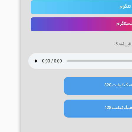
تلگرام
نستاگرام
لاین آهنگ
نگ کیفیت 320
نگ کیفیت 128