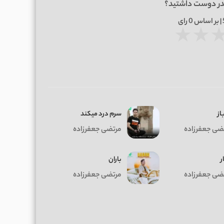
در دوست داشتید؟
0
رای
★
★
از
سرم درد میکند
ضی جعفرزاده
مرتضی جعفرزاده
ر
باران
ضی جعفرزاده
مرتضی جعفرزاده