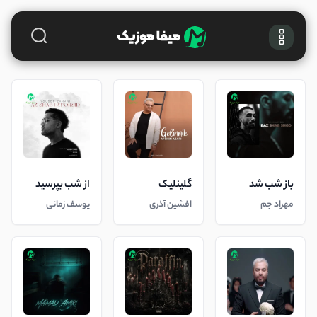
باز شب شد
گلینلیک
از شب بپرسید
مهراد جم
افشین آذری
یوسف زمانی