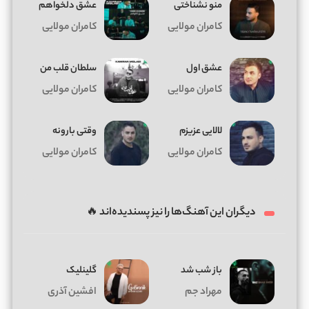
منو نشناختی
عشق دلخواهم
کامران مولایی
کامران مولایی
عشق اول
سلطان قلب من
کامران مولایی
کامران مولایی
لالایی عزیزم
وقتی بارونه
کامران مولایی
کامران مولایی
دیگران این آهنگ‌ها را نیز پسندیده‌اند 🔥
باز شب شد
گلینلیک
مهراد جم
افشین آذری