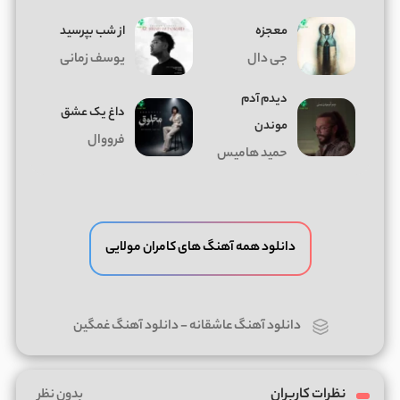
معجزه
از شب بپرسید
جی دال
یوسف زمانی
دیدم آدم
داغ يک عشق
موندن
فرووال
حمید هامیس
دانلود همه آهنگ های کامران مولایی
دانلود آهنگ عاشقانه
-
دانلود آهنگ غمگین
نظرات کاربران
بدون نظر