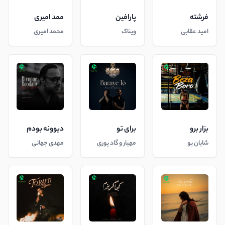
فرشته
پارافین
ممد امیری
امید عقابی
ویناک
محمد امیری
بزار برو
برای تو
دیوونه بودم
شایان یو
مهیار و گاد پوری
مهدی جهانی