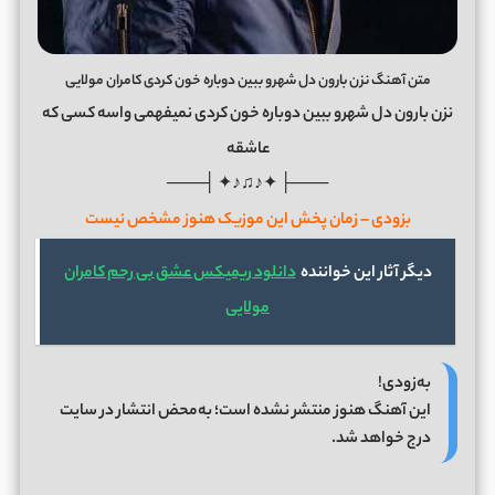
متن آهنگ نزن بارون دل شهرو ببین دوباره خون کردی کامران مولایی
نزن بارون دل شهرو ببین دوباره خون کردی نمیفهمی واسه کسی که
عاشقه
───├ ✦♪♫♪✦ ┤───
بزودی – زمان پخش این موزیک هنوز مشخص نیست
دیگر آثار این خواننده
دانلود ریمیکس عشق بی رحم کامران
مولایی
به‌زودی!
این آهنگ هنوز منتشر نشده است؛ به‌محض انتشار در سایت
درج خواهد شد.