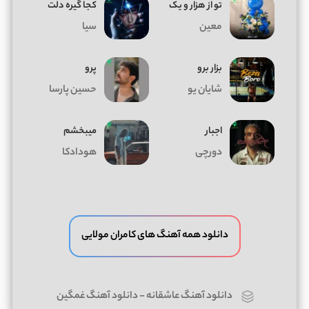
تو از هزار و یک
کجا گیره دلت
معین
سیا
بزار برو
پرو
شایان یو
حسین پارسا
اجبار
میبخشم
دورچی
هودادکا
دانلود همه آهنگ های کامران مولایی
دانلود آهنگ عاشقانه
-
دانلود آهنگ غمگین