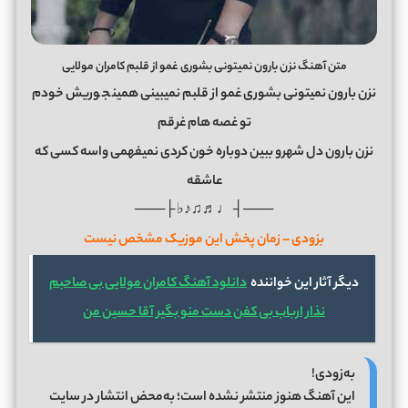
متن آهنگ نزن بارون نمیتونی بشوری غمو از قلبم کامران مولایی
نزن بارون نمیتونی بشوری غمو از قلبم نمیبینی همین
ج
وریش خودم
تو غصه هام غرقم
نزن بارون دل شهرو ببین دوباره خون کردی نمیفهمی واسه کسی که
عاشقه
───┤ ♩♬♫♪♭ ├───
بزودی – زمان پخش این موزیک مشخص نیست
دیگر آثار این خواننده
دانلود آهنگ کامران مولایی بی صاحبم
نذار ارباب بی کفن دست منو بگیر آقا حسین من
به‌زودی!
این آهنگ هنوز منتشر نشده است؛ به‌محض انتشار در سایت