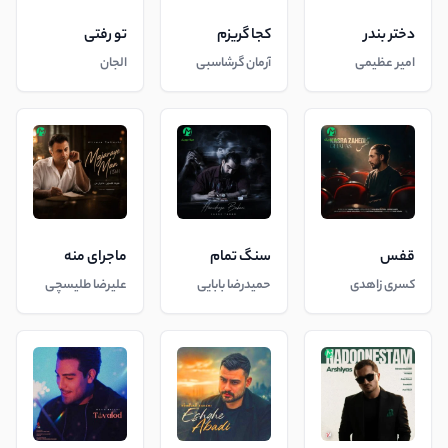
دختر بندر
کجا گریزم
تو رفتی
امیر عظیمی
آرمان گرشاسبی
الجان
قفس
سنگ تمام
ماجرای منه
کسری زاهدی
حمیدرضا بابایی
علیرضا طلیسچی