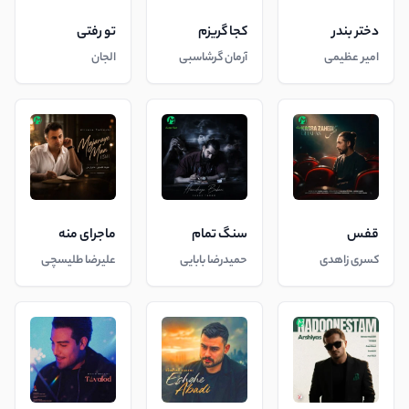
دختر بندر
کجا گریزم
تو رفتی
امیر عظیمی
آرمان گرشاسبی
الجان
قفس
سنگ تمام
ماجرای منه
کسری زاهدی
حمیدرضا بابایی
علیرضا طلیسچی