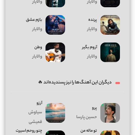
والایار
والایار
پرنده
بازم عشق
والایار
والایار
آروم بگیر
وطن
والایار
والایار
دیگران این آهنگ‌ها را نیز پسندیده‌اند 🔥
آرزو
پرو
سیاوش
حسین پارسا
قمیشی
تو ماله من
چنو روحم اسیرت