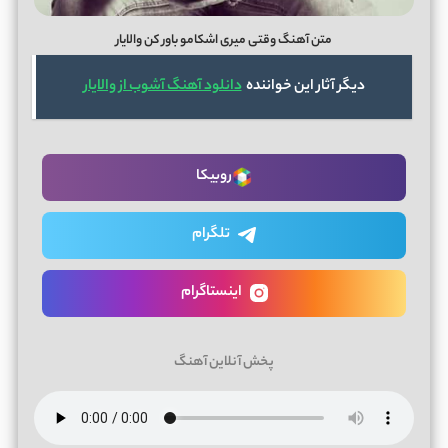
متن آهنگ وقتی میری اشکامو باور کن والایار
دیگر آثار این خواننده
دانلود آهنگ آشوب از والایار
روبیکا
تلگرام
اینستاگرام
پخش آنلاین آهنگ