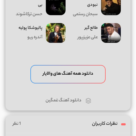
نبودی
بی
سبحان رستمی
حسن ترکاشوند
طالع گیر
پالیوشکا پولیه
علی عزیزپور
آندره ریو
دانلود همه آهنگ های والایار
دانلود آهنگ غمگین
نظرات کاربران
1 نظر