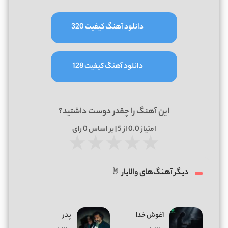
دانلود آهنگ کیفیت 320
دانلود آهنگ کیفیت 128
این آهنگ را چقدر دوست داشتید؟
امتیاز
0.0
از 5 | بر اساس
0
رای
★
★
★
★
★
دیگر آهنگ‌های والایار 🤘
آغوش خدا
پدر