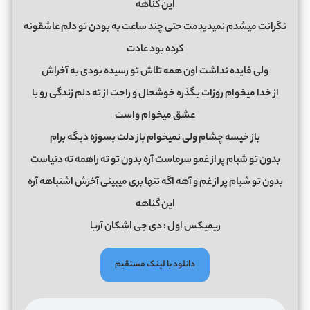
این گناهه
نگرانت میشدم نمیدیدمت حتی چند ساعت به بودن تو دلم عاشقونه
کرده بود عادت
ولی فایده نداشت اون همه تلاش تو رسیده بودی به آخراش
از خدا میخوام روزات بگذره خوشحال و راحت از ته دلم زندگی رو با
عشق میخوام واست
باز خیسه چشام ولی نمیخوام باز دلت بسوزه دیگه برام
بدون تو شبام پر از غمو سرماست آره بدون تو ته راهمه ته دنیاست
بدون تو شبام پر از غم و آهه اگه تنها بری میبینی آخرش اشتباهه آره
این گناهه
ریمیکس اول : دی جی اشکان آریا
دانلود با لینک مستقیم