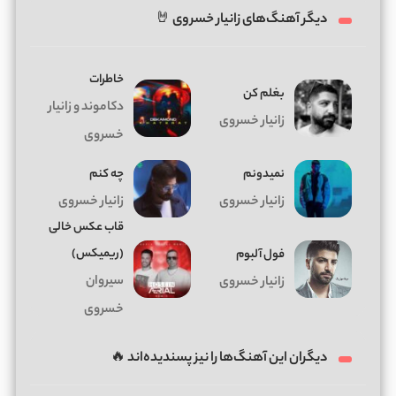
دیگر آهنگ‌های زانیار خسروی 🤘
خاطرات
بغلم کن
دکاموند و زانیار
زانیار خسروی
خسروی
نمیدونم
چه کنم
زانیار خسروی
زانیار خسروی
قاب عکس خالی
(ریمیکس)
فول آلبوم
سیروان
زانیار خسروی
خسروی
دیگران این آهنگ‌ها را نیز پسندیده‌اند 🔥