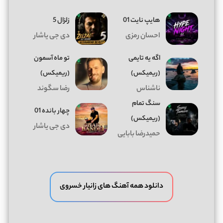
هایپ نایت 01
زلزال 5
احسان رمزی
دی جی یاشار
اگه یه تایمی
تو ماه آسمون
(ریمیکس)
(ریمیکس)
ناشناس
رضا سگوند
سنگ تمام
چهار بانده 01
(ریمیکس)
دی جی یاشار
حمیدرضا بابایی
دانلود همه آهنگ های زانیار خسروی