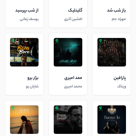
باز شب شد
گلینلیک
از شب بپرسید
مهراد جم
افشین آذری
یوسف زمانی
پارافین
ممد امیری
بزار برو
ویناک
محمد امیری
شایان یو