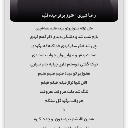
متن ترانه هنوز بوتو میده قلبم رضا شیری
بازم شب شد و دلتنگی دیدی آخر گمم کردی
چی شد فکر سفر کردی خدا کنه که برگردی
صدات زدم تو تنهایی ولی جواب نمیدادی
تو که گفتی دوستم داری چرا به جام نمیاری
ﻫﻨﻮز ﺑﻮ ﺗﻮ ﻣﻴﺪه ﻗﻠﺒﻢ ﻗﻠﺒﻢ ﻗﻠﺒﻢ
اﻟﺎن ﺗﻨﻬﺎ ﺗﺮ از ﻗﺒﻠﻢ ﻗﺒﻠﻢ ﻗﺒﻠﻢ
ﺗﻨﮓ ﺷﺪ دﻟﺖ ﻫﺮ وﻗﺖ ﻫﺮ وﻗﺖ
ﻫﺮ وﻗﺖ ﺑﺮﮔﺮد ﮔﻞ ﺳﻨﮕﻢ
──♭──
همین الانشم دیره بدون تو چه دلگیره