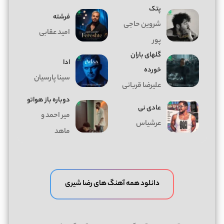
پتک
فرشته
شروین حاجی
امید عقابی
پور
گلهای باران
ادا
خورده
سینا پارسیان
علیرضا قربانی
دوباره باز هواتو
عادی نی
میر احمد و
عرشیاس
ماهد
دانلود همه آهنگ های رضا شیری