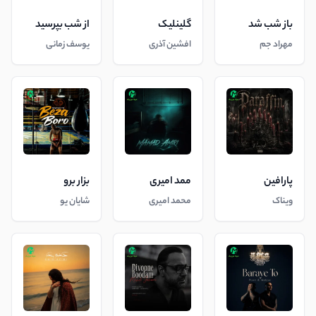
باز شب شد
گلینلیک
از شب بپرسید
مهراد جم
افشین آذری
یوسف زمانی
پارافین
ممد امیری
بزار برو
ویناک
محمد امیری
شایان یو