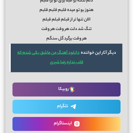
دلم تنگه برا قبلا برای تو برا قلبم
ﻫﻨﻮز ﺑﻮ ﺗﻮ ﻣﻴﺪه ﻗﻠﺒﻢ ﻗﻠﺒﻢ ﻗﻠﺒﻢ
اﻟﺎن ﺗﻨﻬﺎ ﺗﺮ از ﻗﺒﻠﻢ ﻗﺒﻠﻢ ﻗﺒﻠﻢ
ﺗﻨﮓ ﺷﺪ دﻟﺖ ﻫﺮ وﻗﺖ ﻫﺮ وﻗﺖ
ﻫﺮ وﻗﺖ ﺑﺮﮔﺮد ﮔﻞ ﺳﻨﮕﻢ
دیگر آثار این خواننده
دانلود آهنگ من عاشق یکی شدم که
قلب نداره رضا شیری
روبیکا
تلگرام
اینستاگرام