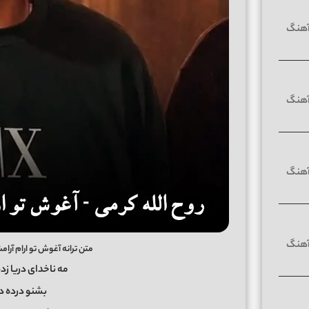
متن ترانه آغوش تو ارام آر
مه ناخدای دریا ز
بشنو درده د