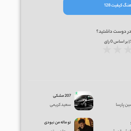
نگ کیفیت 128
در دوست داشتید؟
0
رای
★
★
207 مشکی
ن پارسا
سعید کریمی
تو ماله من نبودی