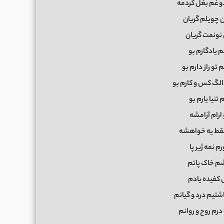
و غم بغل کردمه
ن چویلم گریان
 نونمت گریان
 یادگارم بو
 تو راز دارم بو
گ کس و کارم بو
 تنیا یارم بو
ارام آرامشه
قط یه خواهشه
رم نمه ژیر پا
شم خاک پاتم
 کفیده یادم
شتیم درد و گیانم
درم روح و روانم