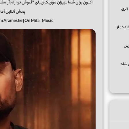
(لری
پخش آنلاین آماد
m Arameshe | On Mifa-Music
ه دو از
رین
گهای شاد