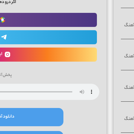
اگر درو دم
ای
پخش آن
دانلود آه