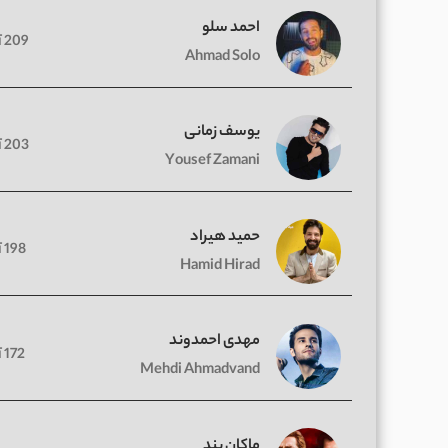
احمد سلو
209 آهنگ
Ahmad Solo
یوسف زمانی
203 آهنگ
Yousef Zamani
حمید هیراد
198 آهنگ
Hamid Hirad
مهدی احمدوند
172 آهنگ
Mehdi Ahmadvand
ماکان بند