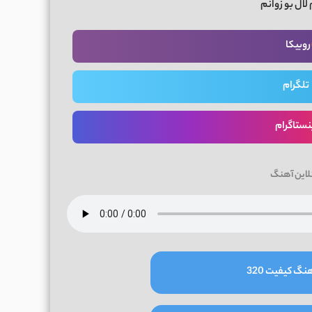
 لال بو زوانم
روبیکا
تلگرام
نستاگرام
لاین آهنگ
نگ کیفیت 320