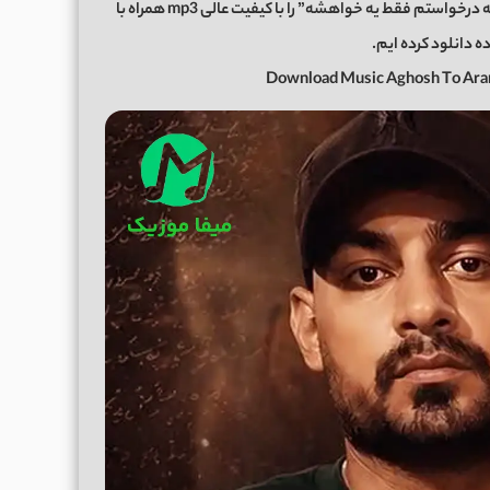
اکنون برای شما عزیزان موزیک زیبای “آغوش تو ارام آرامشه درخواستم فقط یه خواهشه” را با کیفیت عالی mp3 همراه با
ه دانلود کرده ایم.
Download Music Aghosh To Ara