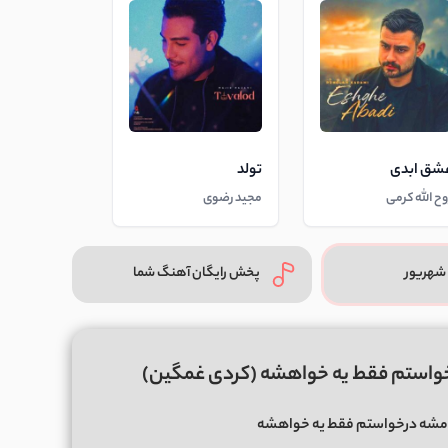
شق ابدی
تولد
وح الله کرمی
مجید رضوی
شهریور
پخش رایگان آهنگ شما
رخواستم فقط یه خواهشه (کردی غمگین)
رامشه درخواستم فقط یه خواهشه