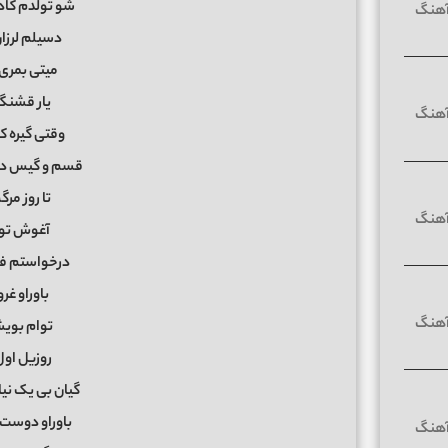
شو تولدم کاد
دسیلم لرزا
میتی بمری
یار قشنگم
وقتی گیره کم
قسم و گیس دال
تا روز مرگم
آغوش تو 
درخواستم ف
باوراو غرو
توام بوی
روزیل اول
گیان بی یک نیا
باوراو دوست 