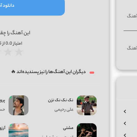
دانلود آه
این آهنگ را چق
امتیاز
0.0
از 5 | بر اساس
★
★
★
دیگران این آهنگ‌ها را نیز پسندیده‌اند 🔥
نک نک نک نزن
پرو
علی رحیمی
حسی
مشتی
آرزو