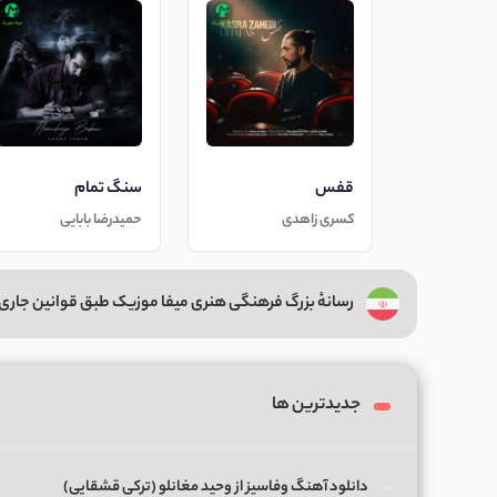
قفس
سنگ تمام
کسری زاهدی
حمیدرضا بابایی
رسانهٔ بزرگ فرهنگی هنری میفا موزیک طبق قوانین جاری 
جدیدترین ها
دانلود آهنگ وفاسیز از وحید مغانلو (ترکی قشقایی)