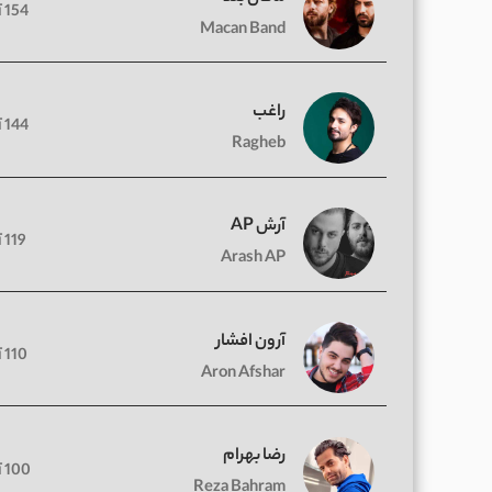
154 آهنگ
Macan Band
راغب
144 آهنگ
Ragheb
آرش AP
119 آهنگ
Arash AP
آرون افشار
110 آهنگ
Aron Afshar
رضا بهرام
100 آهنگ
Reza Bahram