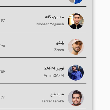
محسن یگانه
97 آهنگ
Mohsen Yeganeh
زانکو
90 آهنگ
Zanco
آرمین 2AFM
89 آهنگ
Armin 2AFM
فرزاد فرخ
79 آهنگ
Farzad Farokh