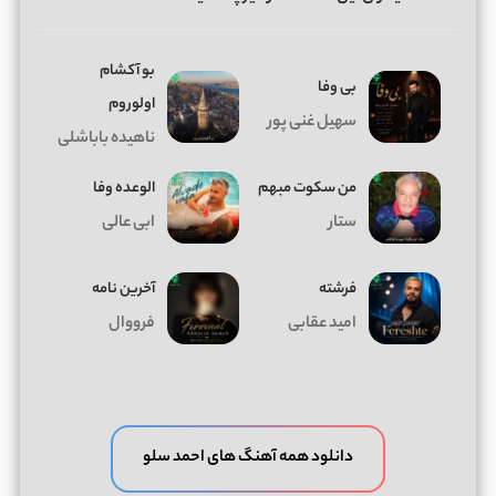
بو آکشام
بی وفا
اولوروم
سهیل غنی پور
ناهیده باباشلی
من سکوت مبهم
الوعده وفا
ستار
ابی عالی
فرشته
آخرین نامه
امید عقابی
فرووال
دانلود همه آهنگ های احمد سلو