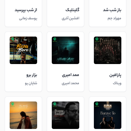
باز شب شد
گلینلیک
از شب بپرسید
مهراد جم
افشین آذری
یوسف زمانی
پارافین
ممد امیری
بزار برو
ویناک
محمد امیری
شایان یو