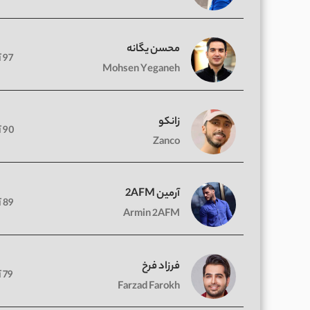
محسن یگانه
97 آهنگ
Mohsen Yeganeh
زانکو
90 آهنگ
Zanco
آرمین 2AFM
89 آهنگ
Armin 2AFM
فرزاد فرخ
79 آهنگ
Farzad Farokh