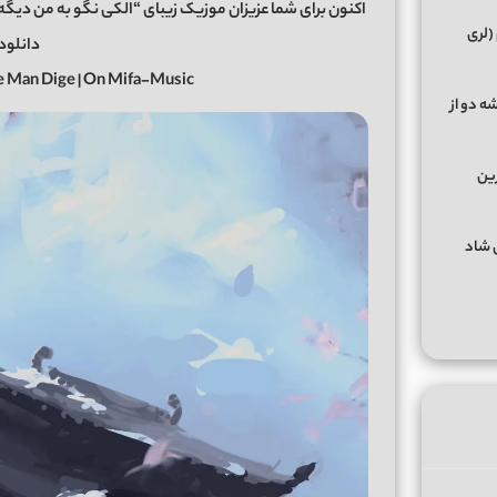
(لری
دانلود 
e Man Dige | On Mifa-Music
ه دو از
رین
گهای شاد