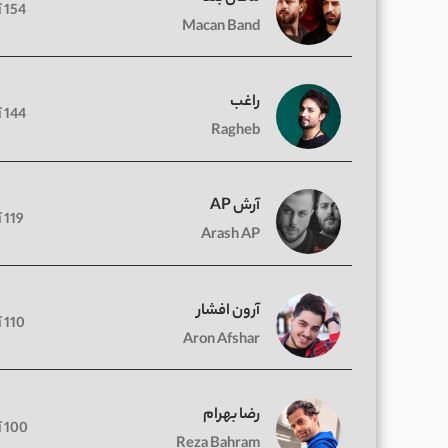
154 آهنگ
Macan Band
راغب
144 آهنگ
Ragheb
آرش AP
119 آهنگ
Arash AP
آرون افشار
110 آهنگ
Aron Afshar
رضا بهرام
100 آهنگ
Reza Bahram