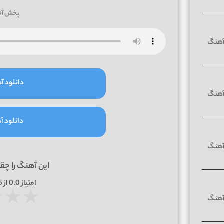
پخش آن
دانلود آه
دانلود آه
این آهنگ را چق
امتیاز
0.0
از 5 | بر اساس
★
★
★