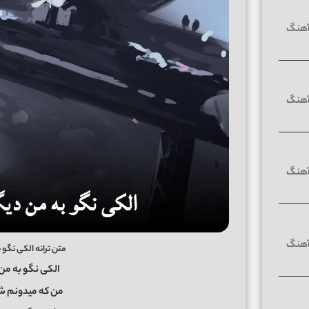
متن ترانه الکی نگو
الکی نگو به م
من که میدونم ش