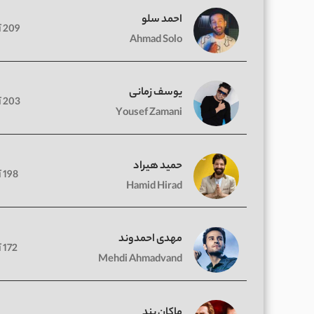
احمد سلو
209 آهنگ
Ahmad Solo
یوسف زمانی
203 آهنگ
Yousef Zamani
حمید هیراد
198 آهنگ
Hamid Hirad
مهدی احمدوند
172 آهنگ
Mehdi Ahmadvand
ماکان بند