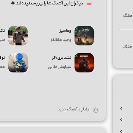
دیگران این آهنگ‌ها را نیز پسندیده‌اند 🔥
وفاسیز
نک 
وحید مغانلو
علی
نشد بری آخر
تو ا
سیاوش علایی
معی
دانلود آهنگ جدید