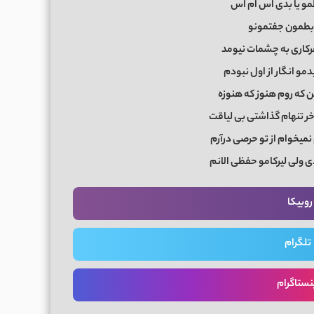
و یا بدی اس ام اس
رابطمون جفتمونو
هرکاری به چشمات نیومد
مو انگار از اول نبودم
من که روم هنوز که هنوزه
 تنهام گذاشتی بی لیاقت
نمیخوام از تو حرصی درآرم
 ولی لیرکامو حفظی الانم
روبیکا
تلگرام
نستاگرام