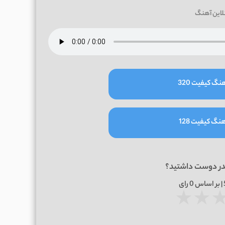
لاین آهنگ
نگ کیفیت 320
نگ کیفیت 128
در دوست داشتید؟
0
رای
★
★