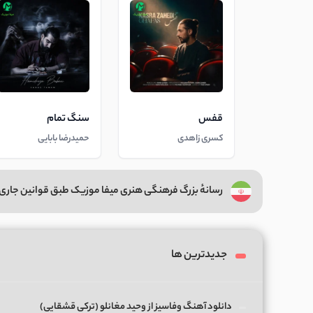
قفس
سنگ تمام
کسری زاهدی
حمیدرضا بابایی
رسانهٔ بزرگ فرهنگی هنری میفا موزیک طبق قوانین جاری 
جدیدترین ها
دانلود آهنگ وفاسیز از وحید مغانلو (ترکی قشقایی)