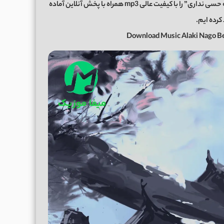
اکنون برای شما عزیزان موزیک زیبای “الکی نگو به من دیگه حسی نداری” را با کیفیت عالی mp3 همراه با پخش آنلاین آماده
کرده ایم.
Download Music Alaki Nago B