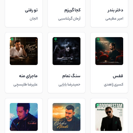
دختر بندر
کجا گریزم
تو رفتی
امیر عظیمی
آرمان گرشاسبی
الجان
قفس
سنگ تمام
ماجرای منه
کسری زاهدی
حمیدرضا بابایی
علیرضا طلیسچی