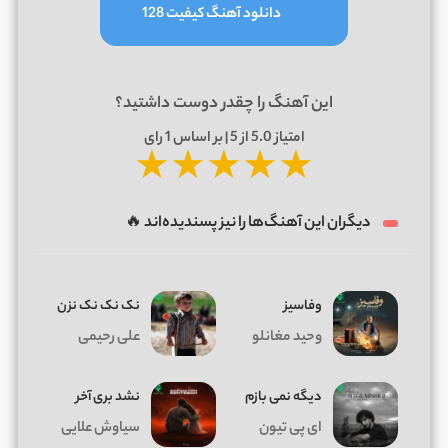
دانلود آهنگ کیفیت 128
این آهنگ را چقدر دوست داشتید؟
امتیاز
5.0
از 5 | بر اساس
1
رای
★
★
★
★
★
دیگران این آهنگ‌ها را نیز پسندیده‌اند 🔥
وفاسیز
نک نک نک نزن
وحید مغانلو
علی رحیمی
دیگه نمی بازم
نشد بری آخر
ای پی تیون
سیاوش علایی