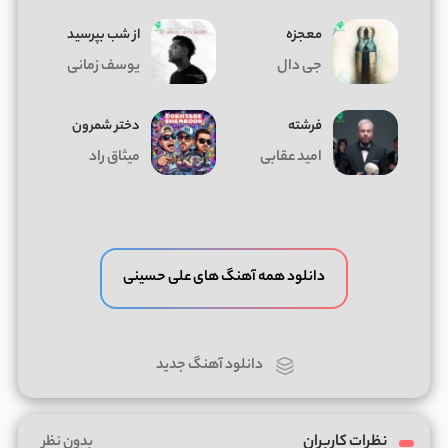
معجزه
از شب بپرسید
جی دال
یوسف زمانی
فرشته
دختر شمرون
امید عقابی
میثاق راد
دانلود همه آهنگ های علی حسینی
دانلود آهنگ جدید
نظرات کاربران
بدون نظر