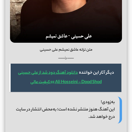
متن ترانه عاشق نمیشم علی حسینی
──♭──
دیگر آثار این خواننده
دانلود آهنگ دود شد از علی حسینی
Ali Hosseini – Dood Shod »» کیفیت عالی
به‌زودی!
این آهنگ هنوز منتشر نشده است؛ به‌محض انتشار در سایت
درج خواهد شد.