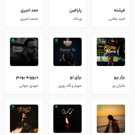
فرشته
پارافین
ممد امیری
امید عقابی
ویناک
محمد امیری
بزار برو
برای تو
دیوونه بودم
شایان یو
مهیار و گاد پوری
مهدی جهانی