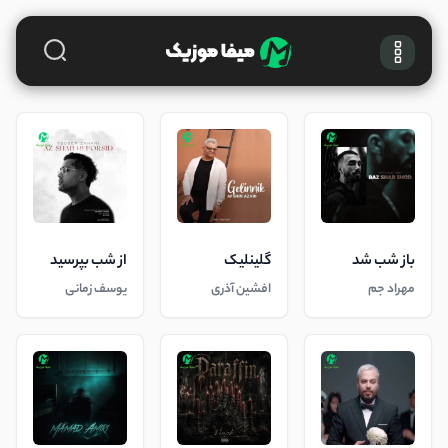
باز شب شد
گلینلیک
از شب بپرسید
مهراد جم
افشین آذری
یوسف زمانی