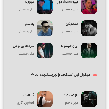
میبوسمت از دور
دیوونه
علی حسینی
علی حسینی
کمکم کن
یه سفر
علی حسینی
علی حسینی
ایران خونمونه
سردمه بی تو من
علی حسینی
علی حسینی
دیگران این آهنگ‌ها را نیز پسندیده‌اند 🔥
باز شب شد
گلینلیک
مهراد جم
افشین آذری