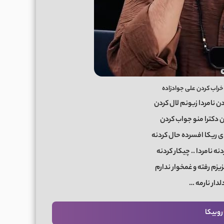
خراب کردن علی جوادزاده
 نامردا زبونم لال کردن
ن دکترا منو جواب کردن
 ای ریکا افسرده حال کردنه
نه نامردا .. چیکار کردنه
عزیزم رفته و غمخوار ندارم
دلدار نارمه …
روبیکا