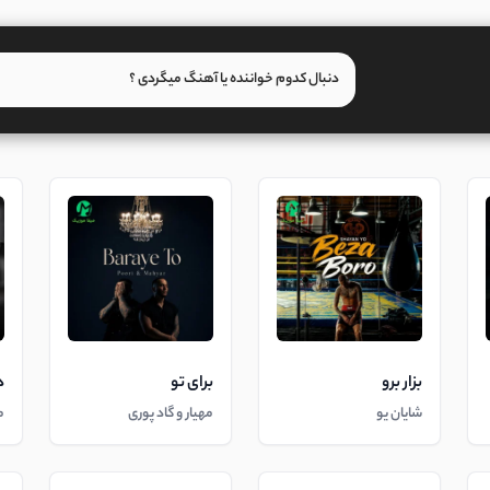
بزار برو
برای تو
د
شایان یو
مهیار و گاد پوری
م