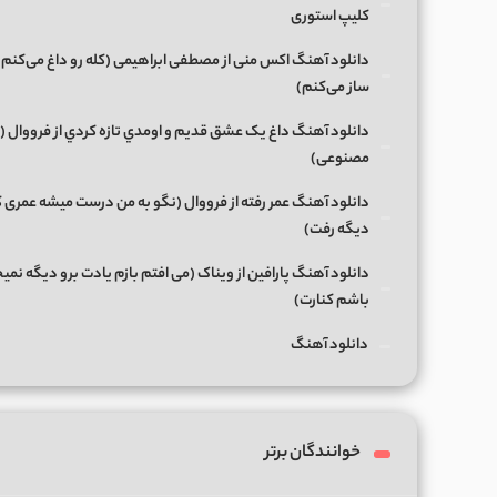
کلیپ استوری
دانلود آهنگ اکس منی از مصطفی ابراهیمی (کله رو داغ می‌کنم
ساز می‌کنم)
دانلود آهنگ داغ يک عشق قديم و اومدي تازه کردي از فرووال
مصنوعی)
دانلود آهنگ عمر رفته از فرووال (نگو به من درست میشه عمری ک
دیگه رفت)
دانلود آهنگ پارافین از ویناک (می افتم بازم یادت برو دیگه نمی
باشم کنارت)
دانلود آهنگ
خوانندگان برتر