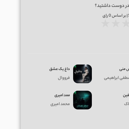
در دوست داشتید؟
0
رای
★
★
 منی
داغ يک عشق
فی ابراهیمی
فرووال
فین
ممد امیری
اک
محمد امیری