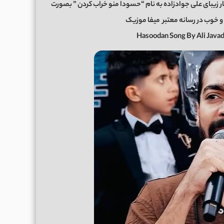
ر زیبای علی جوادزاده به نام “حسودا منو خراب کردن ” بصورت
میفا موزیک
Hasoodan Song By Ali Jav