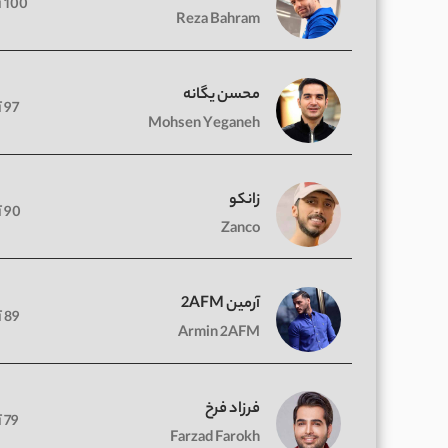
100 آهنگ
Reza Bahram
محسن یگانه
97 آهنگ
Mohsen Yeganeh
زانکو
90 آهنگ
Zanco
آرمین 2AFM
89 آهنگ
Armin 2AFM
فرزاد فرخ
79 آهنگ
Farzad Farokh