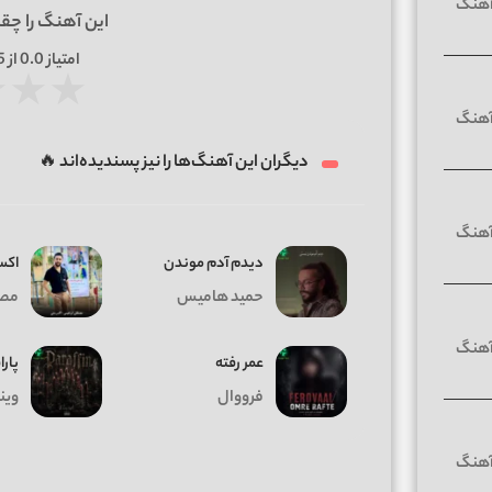
این آهنگ را چق
امتیاز
0.0
از 5 | بر اساس
★
★
★
دیگران این آهنگ‌ها را نیز پسندیده‌اند 🔥
دیدم آدم موندن
اکس
حمید هامیس
مصط
عمر رفته
پارا
فرووال
وین