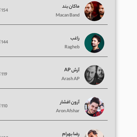
ماکان بند
154 آهنگ
Macan Band
راغب
144 آهنگ
Ragheb
آرش AP
119 آهنگ
Arash AP
آرون افشار
110 آهنگ
Aron Afshar
رضا بهرام