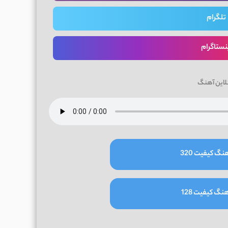
تلگرام
نستاگرام
لاین آهنگ
نگ کیفیت 320
نگ کیفیت 128