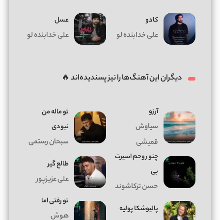
کادو
عسل
علی خدابنده لو
علی خدابنده لو
دیگران این آهنگ‌ها را نیز پسندیده‌اند 🔥
آرزو
تو ماله من
سیاوش
نبودی
سبحان رستمی
قمیشی
چنو روحم اسیرت
طالع گیر
بی
علی عزیزپور
حسن ترکاشوند
تو رفتی اما
پالیوشکا پولیه
هوش