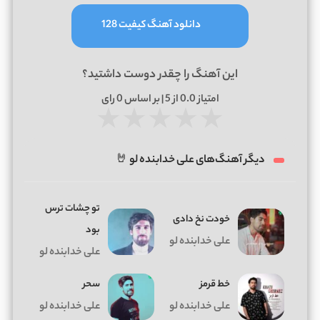
دانلود آهنگ کیفیت 128
این آهنگ را چقدر دوست داشتید؟
امتیاز
0.0
از 5 | بر اساس
0
رای
★
★
★
★
★
دیگر آهنگ‌های علی خدابنده لو 🤘
تو چشات ترس
خودت نخ دادی
بود
علی خدابنده لو
علی خدابنده لو
خط قرمز
سحر
علی خدابنده لو
علی خدابنده لو