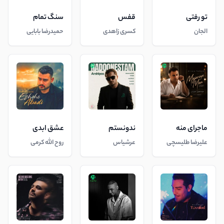
تو رفتی
قفس
سنگ تمام
الجان
کسری زاهدی
حمیدرضا بابایی
ماجرای منه
ندونستم
عشق ابدی
علیرضا طلیسچی
عرشیاس
روح الله کرمی