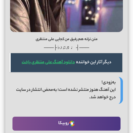
متن ترانه هم رفیق من کجایی علی منتظری
───┤ ♩♬♫♪♭ ├───
دیگر آثار این خواننده
دانلود آهنگ علی منتظری باخت
به‌زودی!
این آهنگ هنوز منتشر نشده است؛ به‌محض انتشار در سایت
درج خواهد شد.
روبیکا