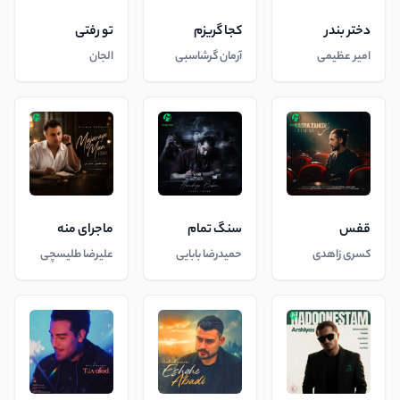
دختر بندر
کجا گریزم
تو رفتی
امیر عظیمی
آرمان گرشاسبی
الجان
قفس
سنگ تمام
ماجرای منه
کسری زاهدی
حمیدرضا بابایی
علیرضا طلیسچی