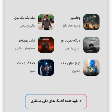
وفاسیز
نک نک نک نزن
وحید مغانلو
علی رحیمی
دیگه نمی بازم
نشد بری آخر
ای پی تیون
سیاوش علایی
تو از هزار و یک
کجا گیره دلت
معین
سیا
دانلود همه آهنگ های علی منتظری