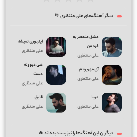
★
★
★
★
★
دیگر آهنگ‌های علی منتظری 🤘
عشق منحصر به
اینجوری نمیشه
فرد من
علی منتظری
علی منتظری
هی دیوونه
آی مهربونم
دست
علی منتظری
علی منتظری
دریا
قایق
علی منتظری
علی منتظری
دیگران این آهنگ‌ها را نیز پسندیده‌اند 🔥