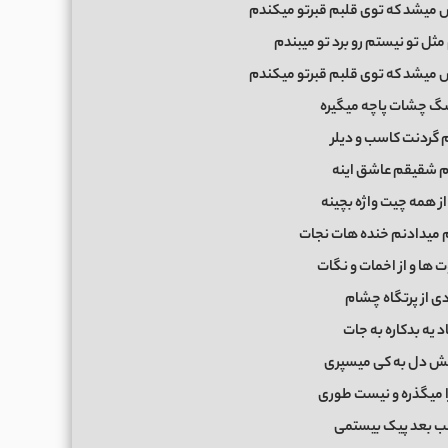
 میشد که توی قلبم قبرتو میکندم
مثل تو نیستم رو برد تو میبندم
 میشد که توی قلبم قبرتو میکندم
گ چشات پاچه میگیره
م گردنت کاسب و دیلر
رام شقیقم عاشق اینه
ز همه چیت واژه بچینه
میدادنم خنده هات نجات
 ها و از اخمات و نگات
ی از پرتگاه چشام
 یه بدکاره به جات
هش دل به کی میسپری
ا میگذره و نیست طوری
شب بعد پیک بیستمی