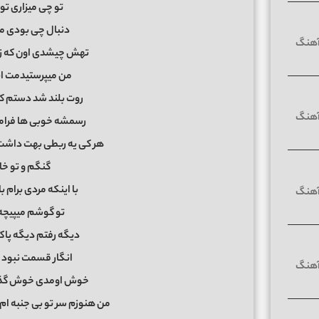
تو چی میزاری ت
دنبال چی بودی م
تهش چیشدی اون که زد
من میپرستیدمت ان
روت بلند شد دستم ک
رسمشه خوبی ها فرام
هر کی یه ربطی بهت داشت 
گنگم و تو خ
با اینکه مردی برام ب
تو گوشم میپیچه
دیگه رفتم دیگه پا
انگار قسمت نبود 
خوش اومدی خوش گذشت 
من هنوزم سر تو بی جنبه ام 