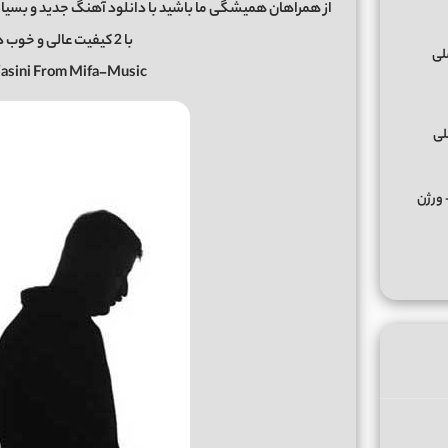
از همراهان همیشگی ما باشید با دانلود آهنگ جدید و بسیار
با 2 کیفیت عالی و خوب در رسانه معتبر
Yasini From Mifa-Music
لی
کس ﻣﺮﺣﺒﺎ ﭼﻪ ﭼﻴﺰی ﺑﮕﻮ ﻣﺮﺣﺒﺎ از تالک داون Remix + ورژن