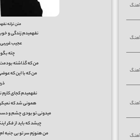
متن ترانه نفه
نفهميدم زندگی و خوب
عجيب غريبی 
چته بگو 
من كه گذاشته بودمت 
من كه با اين كه عوض
ذره
نفهميدم كجای كارم 
همونی شد که نمیکر
میدونی تو بودی چشم و دست و 
چیشد که باید از فکر این
من هنوزم سر تو بی جنبه ام 