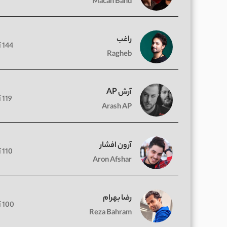
Macan Band
راغب
144 آهنگ
Ragheb
آرش AP
119 آهنگ
Arash AP
آرون افشار
110 آهنگ
Aron Afshar
رضا بهرام
100 آهنگ
Reza Bahram