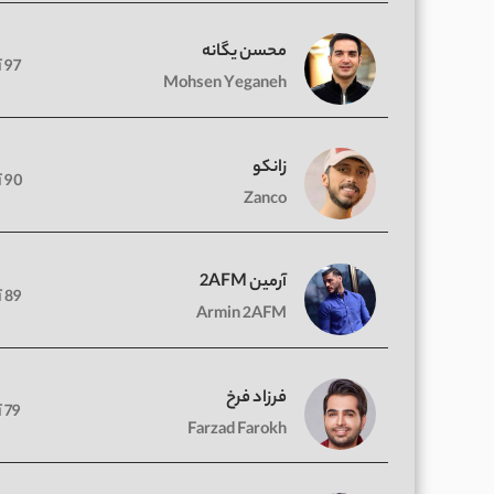
محسن یگانه
97 آهنگ
Mohsen Yeganeh
زانکو
90 آهنگ
Zanco
آرمین 2AFM
89 آهنگ
Armin 2AFM
فرزاد فرخ
79 آهنگ
Farzad Farokh