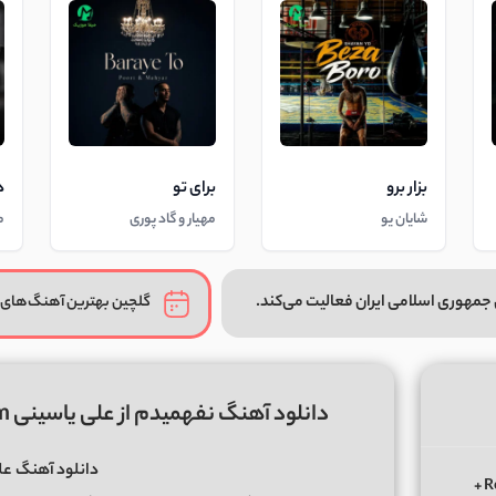
بزار برو
برای تو
د
شایان یو
مهیار و گاد پوری
م
جمهوری اسلامی ایران فعالیت می‌کند.
گلچین بهترین آهنگ‌های 
دانلود آهنگ نفهمیدم از علی یاسینی Ali Yasini ; Nafahmidam + موزیک ویدیو
دانلود آهنگ
عل
دانلود ریمیکس الوعده وفا آخر می جان یار بوی از ابی عالی Remix +