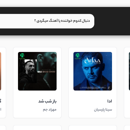
ادا
باز شب شد
گ
سینا پارسیان
مهراد جم
ا