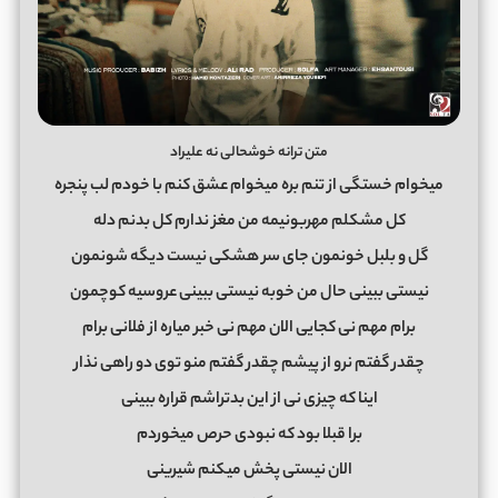
متن ترانه خوشحالی نه علیراد
میخوام خستگی از تنم بره میخوام عشق کنم با خودم لب پنجره
کل مشکلم مهربونیمه من مغز ندارم کل بدنم دله
گل و بلبل خونمون جای سر هشکی نیست دیگه شونمون
نیستی ببینی حال من خوبه نیستی ببینی عروسیه کوچمون
برام مهم نی کجایی الان مهم نی خبر میاره از فلانی برام
چقدر گفتم نرو از پیشم چقدر گفتم منو توی دو راهی نذار
اینا که چیزی نی از این بدتراشم قراره ببینی
برا قبلا بود که نبودی حرص میخوردم
الان نیستی پخش میکنم شیرینی