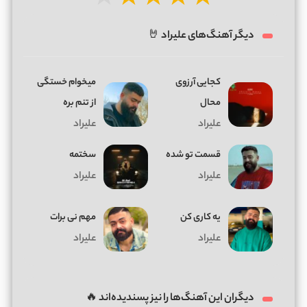
★
★
★
★
★
دیگر آهنگ‌های علیراد 🤘
کجایی آرزوی
میخوام خستگی
محال
از تنم بره
علیراد
علیراد
قسمت تو شده
سختمه
علیراد
علیراد
یه کاری کن
مهم نی برات
علیراد
علیراد
دیگران این آهنگ‌ها را نیز پسندیده‌اند 🔥