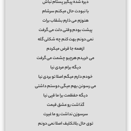
دﻳﺮه ﺷﺪه ﭘﻴﮕﻴﺮ ﭘﺴﺘﺎم ﻧﺒﺎش
ﺑﺎ ﻧﺒﻮدت ﺣﺎل ﻣﻴﻜﻨﻢ ﺳﺮﺷﺎم
ﻫﻨﻮزم ﻣﻰ ذارم ﺑﺸﻘﺎب ﺑﺮات
ﭘﻴﺸﺖ ﺑﻮدم وﻗﺘﻰ دﻟﺖ ﻣﻰ ﮔﺮﻓﺖ
ﻧﻤﻰ دوﻧﻢ ﺑﻬﺖ ﻛﻨﻢ ﭼﻪ ﺷﻜﻠﻰ ﮔﻠﻪ
ازﻫﻤﻪ ﺟﺎ ﻗﺮض ﻣﻴﻜﺮدم
ﻣﻰ ﺧﺮﻳﺪم ﻫﺮﭼﻴﻮ ﭼﺸﻤﺖ ﻣﻰ ﮔﺮﻓﺖ
دﻳﮕﻪ ﺑﺮام ﻣﺮدی ﻧﻴﺎ
ﺧﻮدم دارم ﻣﻴﮕﻢ اﺻﻠﺎ ﺗﻮ ﺑﺮدی ﻧﻴﺎ
ﻣﻰ رﺳﻮﻧﻦ ﺑﻬﻢ ﻣﻴﮕﻰ دوﺳﺘﻢ داﺷﺘﻰ
دﻳﮕﻪ ﺣﻔﻈﻤﺖ ﺑﺮا ﻣﺎ ﻗﭙﻰ ﻧﻴﺎ
ﮔﺬاﺷﺖ رو ﻋﺸﻖ ﻗﻴﻤﺖ
ﺳﺮﺳﻮزن ﻧﺪاﺷﺖ رو ﻣﺎ ﻏﻴﺮت
ﺗﻮی ﺣﺎل ﺑﻠﺎﺗﻜﻠﻴﻒ اﺻﻠﺎ ﻧﻤﻰ دوﻧﻢ