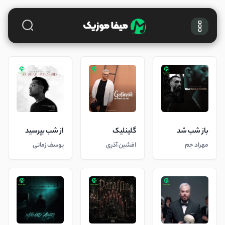
باز شب شد
گلینلیک
از شب بپرسید
مهراد جم
افشین آذری
یوسف زمانی