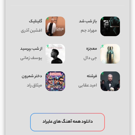
باز شب شد
گلینلیک
مهراد جم
افشین آذری
معجزه
از شب بپرسید
جی دال
یوسف زمانی
فرشته
دختر شمرون
امید عقابی
میثاق راد
دانلود همه آهنگ های علیراد