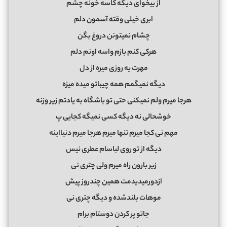
از بیخوای دیگه کاسه خونه چشم
ابری خیلی وقته آسمون دلم
چشام نمیتونن دروغ بگن
هرکی کنم بازم واسه اونم دلم
مهرت یه روزی میره از دل
دیگه نمیگمم همه چیباتو میده میزه
هرجا میرم ولم نمیکنی حتی تو باشگاه به یادتم زیر وزنه
ﺧﻮﺷﺤﺎﻟﻰ ﻧﻪ دﻳﮕﻪ ﻛﺴﻰ ﻧﻤﻴﮕﻪ ﻛﺠﺎﻳﻰ پ
ﻣﻬﻢ ﻧﻰ ﻛﺠﺎ ﻣﻴﺮم ﺗﻨﻬﺎ ﻣﻴﺮم ﻫﺮﺟﺎ ﻣﻴﺮم دﻧﻴﺎاﻳﻨﻪ
دﻳﮕﻪ از ﺗﻮ روی ﻟﺒﺎﺳﺎم ﻋﻄﺮی ﻧﻴﺲ
زﻳﺮ ﺑﺎرون راه ﻣﻴﺮم وﻟﻰ ﭼﺘﺮی ﻧﻰ
ازدورﻣﻴﺪﻳﺪﻣﺖ ﻫﻤﻴﻦ ﭼﻨﺪروز ﭘﻴﺶ
ﻣﻮﻫﺎت ﺑﻠﻨﺪﺷﺪه و دﻳﮕﻪ ﭼﺘﺮی ﻧﻰ
ﺟﺎﺗﻮ ﭘﺮ ﻛﺮدن دوﺳﺘﺎم ﺑﺮام