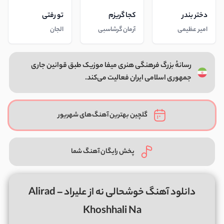
دختر بندر
کجا گریزم
تو رفتی
امیر عظیمی
آرمان گرشاسبی
الجان
رسانهٔ بزرگ فرهنگی هنری میفا موزیک طبق قوانین جاری
جمهوری اسلامی ایران فعالیت می‌کند.
گلچین بهترین آهنگ‌های شهریور
پخش رایگان آهنگ شما
دانلود آهنگ خوشحالی نه از علیراد Alirad –
Khoshhali Na