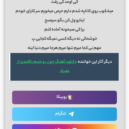
ﻛﻰ اوﻣﺪ ﻛﻰ رﻓﺖ
ﻣﻴﺨﻜﻮب روی ﻛﺎﻧﺎﭘﻪ ﺷﺪم دارم ﺣﺮص ﻣﻴﺨﻮرم ﺳﺮ ﻛﺎرای ﺧﻮدم
اﻳﻨﺎرو ول ﻛﻦ ﺑﮕﻮ ﺳﺮﺻﺒﺢ
ﺑﺮا ﻛﻰ ﺻﺒﺤﻮﻧﻪ آﻣﺎده ﻛﻨﻢ
ﺧﻮﺷﺤﺎﻟﻰ ﻧﻪ دﻳﮕﻪ ﻛﺴﻰ ﻧﻤﻴﮕﻪ ﻛﺠﺎﻳﻰ پ
ﻣﻬﻢ ﻧﻰ ﻛﺠﺎ ﻣﻴﺮم ﺗﻨﻬﺎ ﻣﻴﺮم ﻫﺮﺟﺎ ﻣﻴﺮم دﻧﻴﺎ اﻳﻨﻪ
دیگر آثار این خواننده
دانلود آهنگ چون بو منیم بالامدی از
علیراد
روبیکا
تلگرام