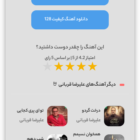
دانلود آهنگ کیفیت 128
این آهنگ را چقدر دوست داشتید؟
امتیاز
4.2
از 5 | بر اساس
5
رای
★
★
★
★
★
دیگر آهنگ‌های علیرضا قربانی 🤘
درخت گردو
تو ای پری کجایی
علیرضا قربانی
علیرضا قربانی
همخوان نسیمم
شب دهم