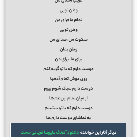
غریب آشنای من
وطن تویی
تمام ماجرای من
وطن تویی
سکوت من، صدای من
وطن بمان
برای ما، برای من
دوست دارم که با تو گریه کنم
روی دوش تمام آدمها
دوست دارم سبک شوم بپرم
از میان تمام این غم ها
دوست دارم که با تو‌ بنشینم
به تماشای دوست دارم ها
دیگر آثار این خواننده
دانلود آهنگ علیرضا قربانی مست