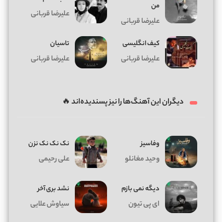
من
علیرضا قربانی
علیرضا قربانی
کیف انگلیسی
تاسیان
علیرضا قربانی
علیرضا قربانی
دیگران این آهنگ‌ها را نیز پسندیده‌اند 🔥
وفاسیز
نک نک نک نزن
وحید مغانلو
علی رحیمی
دیگه نمی بازم
نشد بری آخر
ای پی تیون
سیاوش علایی