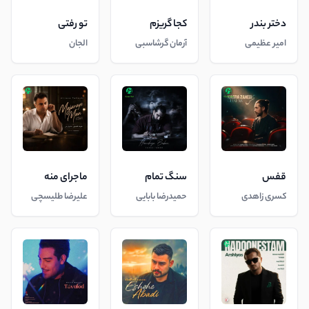
دختر بندر
کجا گریزم
تو رفتی
امیر عظیمی
آرمان گرشاسبی
الجان
قفس
سنگ تمام
ماجرای منه
کسری زاهدی
حمیدرضا بابایی
علیرضا طلیسچی