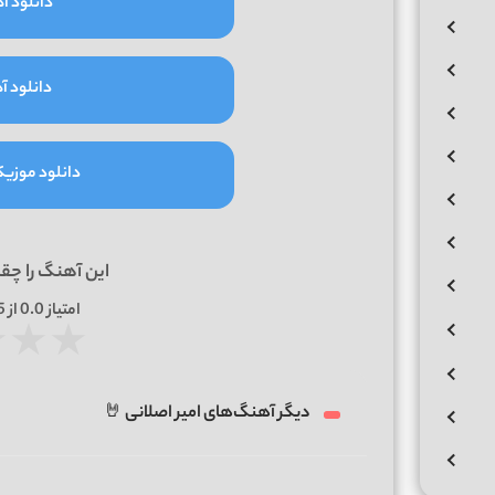
دانلود آه
دانلود آه
دانلود موزیک و
این آهنگ را چق
امتیاز
0.0
از 5 | بر اساس
★
★
★
دیگر آهنگ‌های امیر اصلانی 🤘