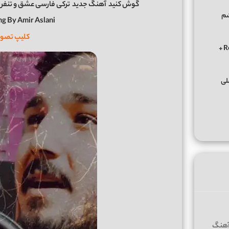
گوش کنید
آهنگ جدید
ترکی فارسی عشق و تنفر ا
شم
ng By Amir Aslani
کلیپ تصوی
دانلود ریمیکس الوعده وفا آخر می جان یار بوی از ابی عالی Remix +