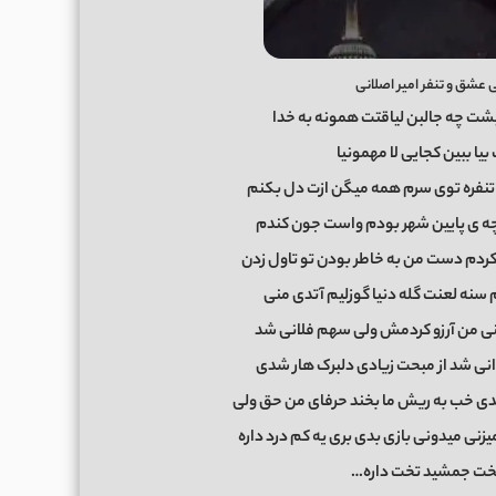
عشق و تنفر امیر اصلانی
یشت چه جالبن لیاقتت همونه به خدا
یا ببین کجایی لا مهمونیا
و تنفره توی سرم همه میگن ازت دل بکنم
چه ی پایین شهر بودم واست جون کندم
کردم دست من به خاطر بودن تو تاول زدن
 سنه لعنت گله دنیا گوزلیم آتدی منی
منی من آرزو کردمش ولی سهم فلانی شد
نی شد از مبحت زیادی دلبرک هار شدی
دی خب به ریش ما بخند حرفای من حق ولی
نی میدونی بازی بدی بری یه کم درد داره
خت جمشید تخت داره…