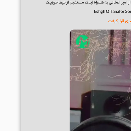
ز امیر اصلانی به همراه لینک مستقیم از میفا موزیک
Eshgh O Tanafor So
ری قرار گرفت