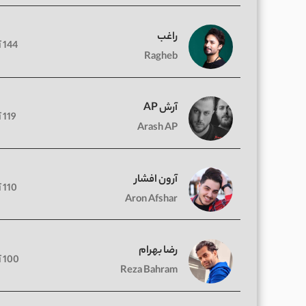
راغب
144 آهنگ
Ragheb
آرش AP
119 آهنگ
Arash AP
آرون افشار
110 آهنگ
Aron Afshar
رضا بهرام
100 آهنگ
Reza Bahram