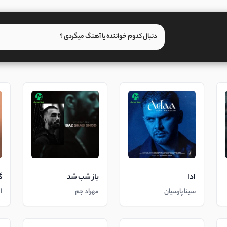
ادا
باز شب شد
گ
سینا پارسیان
مهراد جم
ا