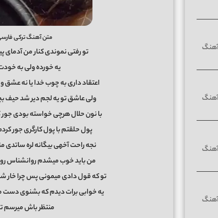
متن آهنگ ترکی فارسی 
تو رفتی نموندی کنار من آدمای پ
یه خورده ولی به خودت ب
اعتقاد داری به چوب خدا یا نه عشق 
ولی عاشق تو یه لجم دیر شد حیف ب
با نون حلال هرچی خواسته بودی جور 
پول حلقتم با پول کارگری جور کردم
نجه راحت آخهی بیگانه لره ساتدی 
من باید خوب میشدم روانشناس روا
تو که قول دادی میمونی پس چرا خار ش
یه خوابی برات دیدم که بشنوی دست میز
منتظر باش میرسم ت