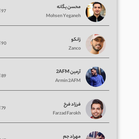
محسن یگانه
97 آهنگ
Mohsen Yeganeh
زانکو
90 آهنگ
Zanco
آرمین 2AFM
89 آهنگ
Armin 2AFM
فرزاد فرخ
79 آهنگ
Farzad Farokh
مهراد جم