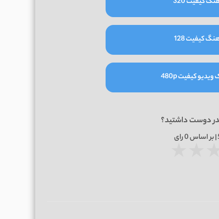
نگ کیفیت 320
نگ کیفیت 128
یدیو کیفیت 480p
در دوست داشتید؟
0
رای
★
★