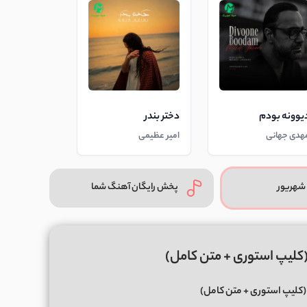
یوونه بودم
دختر بندر
هدی جهانی
امیر عظیمی
شهریور
پخش رایگان آهنگ شما
(کلیپ استوری + متن کامل)
(کلیپ استوری + متن کامل)